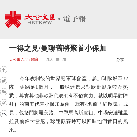
一得之見/曼聯舊將聚首小保加
2025-06-20
大公報 A22：體育
分享
今年改制後的世界冠軍球會盃，參加球隊增至32
隊，更踢足1個月，一般球迷都只對歐洲勁旅較為熟
悉，其實其他非歐洲代表都有不俗實力。就以明早對陣
拜仁的南美代表小保加為例，就有4名前「紅魔鬼」成
員，包括門將羅美路、中堅馬高斯盧祖、中場安達靴里
拉及前鋒卡雲尼，球迷觀賽時可以回味他們昔日的風
采。