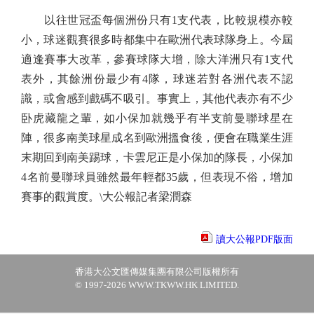
以往世冠盃每個洲份只有1支代表，比較規模亦較
小，球迷觀賽很多時都集中在歐洲代表球隊身上。今屆
適逢賽事大改革，參賽球隊大增，除大洋洲只有1支代
表外，其餘洲份最少有4隊，球迷若對各洲代表不認
識，或會感到戲碼不吸引。事實上，其他代表亦有不少
卧虎藏龍之輩，如小保加就幾乎有半支前曼聯球星在
陣，很多南美球星成名到歐洲搵食後，便會在職業生涯
末期回到南美踢球，卡雲尼正是小保加的隊長，小保加
4名前曼聯球員雖然最年輕都35歲，但表現不俗，增加
賽事的觀賞度。\大公報記者梁潤森
讀大公報PDF版面
香港大公文匯傳媒集團有限公司版權所有
© 1997-2026 WWW.TKWW.HK LIMITED.