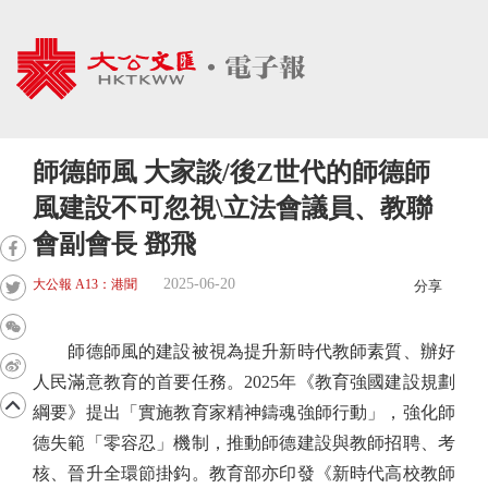
師德師風 大家談/後Z世代的師德師
風建設不可忽視\立法會議員、教聯
會副會長 鄧飛
2025-06-20
大公報 A13：港聞
分享
師德師風的建設被視為提升新時代教師素質、辦好
人民滿意教育的首要任務。2025年《教育強國建設規劃
綱要》提出「實施教育家精神鑄魂強師行動」，強化師
德失範「零容忍」機制，推動師德建設與教師招聘、考
核、晉升全環節掛鈎。教育部亦印發《新時代高校教師