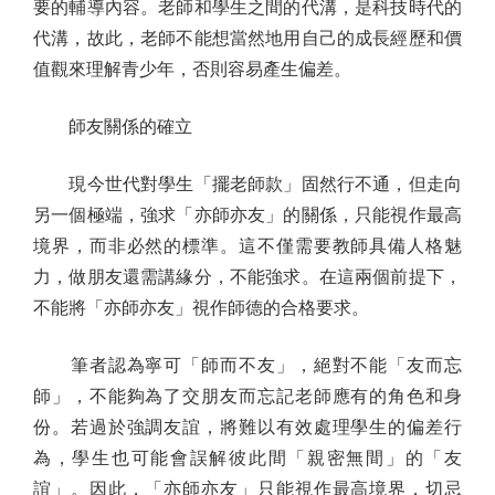
要的輔導內容。老師和學生之間的代溝，是科技時代的
代溝，故此，老師不能想當然地用自己的成長經歷和價
值觀來理解青少年，否則容易產生偏差。
師友關係的確立
現今世代對學生「擺老師款」固然行不通，但走向
另一個極端，強求「亦師亦友」的關係，只能視作最高
境界，而非必然的標準。這不僅需要教師具備人格魅
力，做朋友還需講緣分，不能強求。在這兩個前提下，
不能將「亦師亦友」視作師德的合格要求。
筆者認為寧可「師而不友」，絕對不能「友而忘
師」，不能夠為了交朋友而忘記老師應有的角色和身
份。若過於強調友誼，將難以有效處理學生的偏差行
為，學生也可能會誤解彼此間「親密無間」的「友
誼」。因此，「亦師亦友」只能視作最高境界，切忌