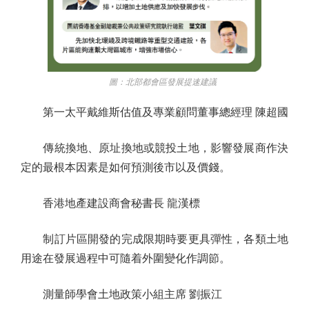
圖：北部都會區發展提速建議
第一太平戴維斯估值及專業顧問董事總經理 陳超國
傳統換地、原址換地或競投土地，影響發展商作決
定的最根本因素是如何預測後市以及價錢。
香港地產建設商會秘書長 龍漢標
制訂片區開發的完成限期時要更具彈性，各類土地
用途在發展過程中可隨着外圍變化作調節。
測量師學會土地政策小組主席 劉振江