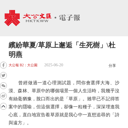
繽紛華夏/草原上邂逅「生死樹」\杜
明燕
2025-06-20
大公報 B2：大公園
分享
曾經做過一道心理測試題，問你會選擇大海、沙
漠、森林、草原中的哪個場景一個人生活時，我幾乎沒
有絲毫猶豫，脫口而出的是「草原」。雖早已不記得答
案中的隱喻，但這個選擇，卻像一粒種子，深深埋進我
心底，直白地宣告着草原就是我心中一直想追尋的「詩
與遠方」。