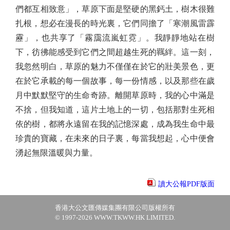
們都互相致意」，草原下面是堅硬的黑鈣土，樹木很難
扎根，想必在漫長的時光裏，它們同擔了「寒潮風雷霹
靂」，也共享了「霧靄流嵐虹霓」。我靜靜地站在樹
下，彷彿能感受到它們之間超越生死的羈絆。這一刻，
我忽然明白，草原的魅力不僅僅在於它的壯美景色，更
在於它承載的每一個故事，每一份情感，以及那些在歲
月中默默堅守的生命奇跡。離開草原時，我的心中滿是
不捨，但我知道，這片土地上的一切，包括那對生死相
依的樹，都將永遠留在我的記憶深處，成為我生命中最
珍貴的寶藏，在未來的日子裏，每當我想起，心中便會
湧起無限溫暖與力量。
讀大公報PDF版面
香港大公文匯傳媒集團有限公司版權所有
© 1997-2026 WWW.TKWW.HK LIMITED.