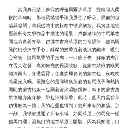
當我真正踏上夢寐的呼倫貝爾大草原，雙腳陷入柔
軟的草甸時，那種震撼幾乎讓我屏住了呼吸。眼前的坦
蕩與遼闊，將我從城市的桎梏中徹底解放。我貪婪地經
歷着所有文學作品中描述的場景：成群結隊的牛馬羊悠
閒地啃食着青草，彷彿在書寫草原的生命韻律；熱氣騰
騰的奶茶捧在手心，醇厚的奶香混着淡淡的鹹味，暖到
心窩裏；隨風飄香的手把肉，一口咬下去，鮮嫩的肉汁
在舌尖迸發；高亢嘹亮的長調牧歌，從蒙古姑娘的喉間
傾瀉而出，穿透雲霄；住進炊煙裊裊的蒙古包，夜晚枕
着星光入眠。最難忘的是同颯爽英姿的套馬漢子和熱情
開朗的蒙古姑娘一起圍着篝火唱歌跳舞，腳下的蒙古獒
歡快地奔跑穿梭，帶起陣陣草香。此時，藍天白雲碧草
彷彿融為一體，我的心靈也得到了前所未有的滌蕩。那
一刻，我徹底拋開了所有束縛，如同草原上的馬兒一樣
信馬由繮，漫無目的地在草原上馳騁，因為我知道，目