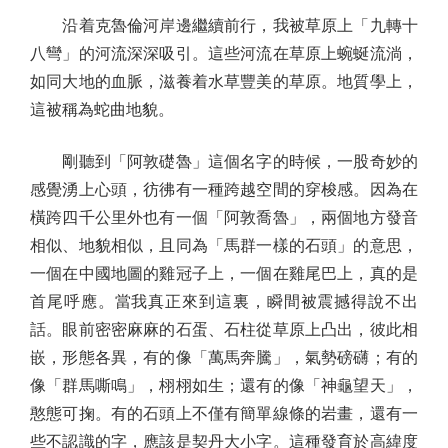
沿着克魯倫河岸邊繼續前行，我被草原上「九轉十
八彎」的河流深深吸引。這些河流在草原上蜿蜒流淌，
如同大地的血脈，滋養着水草豐美的草原。地質學上，
這被稱為蛇曲地貌。
剛聽到「阿敦礎魯」這個名字的時候，一股奇妙的
感覺湧上心頭，彷彿有一種跨越空間的穿梭感。因為在
橫跨四千公里外也有一個「阿敦喬魯」，兩個地方發音
相似、地貌相似，且同為「馬群一樣的石頭」的意思，
一個在中國地圖的雞冠子上，一個在雞尾巴上，真的是
首尾呼應。當我真正來到這裏，瞬間被震撼得說不出
話。眼前密密麻麻的石蛋、石柱從草原上凸出，彼此相
嵌，形態各異，有的像「萬馬奔騰」，氣勢磅礴；有的
像「群馬嘶鳴」，栩栩如生；還有的像「神龜望天」，
憨態可掬。有的石頭上不僅有簡單線條的岩畫，還有一
些不認識的字，應該是契丹大小字。這種發育於高緯度