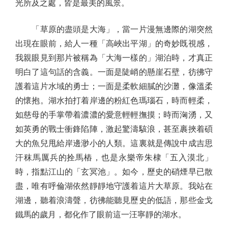
光所及之處，皆是最美的風景。
「草原的盡頭是大海」，當一片漫無邊際的湖突然
出現在眼前，給人一種「高峽出平湖」的奇妙既視感，
我親眼見到那片被稱為「大海一樣的」湖泊時，才真正
明白了這句話的含義。一面是陡峭的懸崖石壁，彷彿守
護着這片水域的勇士；一面是柔軟細膩的沙灘，像溫柔
的懷抱。湖水拍打着岸邊的粉紅色瑪瑙石，時而輕柔，
如慈母的手掌帶着濃濃的愛意輕輕撫摸；時而洶湧，又
如英勇的戰士衝鋒陷陣，激起驚濤駭浪，甚至裹挾着碩
大的魚兒甩給岸邊渺小的人類。這裏就是傳說中成吉思
汗秣馬厲兵的拴馬樁，也是永樂帝朱棣「五入漠北」
時，指點江山的「玄冥池」。如今，歷史的硝煙早已散
盡，唯有呼倫湖依然靜靜地守護着這片大草原。我站在
湖邊，聽着浪濤聲，彷彿能聽見歷史的低語，那些金戈
鐵馬的歲月，都化作了眼前這一汪寧靜的湖水。