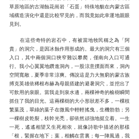
草原地區的古湖蝕花崗岩「石蛋」特殊地貌在內蒙古區
域構造演化中還是比較罕見的，而我竟如此幸運地親眼
見到。
在這些奇特的岩石中，有被當地牧民稱之為「阿
貴」的洞穴，是因冰蝕作用形成的。最大的洞穴有三個
入口，其中兩個洞口狹窄難以攀爬，僅南向入口可通
行。我小心翼翼地鑽進洞內，一股涼意撲面而來，洞內
空間寬敞，夏季非常涼爽。傳說這是力大無窮的蒙古族
搏克英雄依稀根布赫為母親搭建的避暑洞穴，並挖出了
可飲用的泉眼。當我走到泉水邊，兩棵神奇的榆樹瞬間
抓住了我的目光。這兩棵樹的大小形狀差不多，一棵枝
繁葉茂，翠綠的葉子在微風中輕輕搖曳，生機勃勃；另
一棵樹皮乾裂，枝幹光禿，卻依然頑強地挺立着。一生
一死，遙遙相望又生死相依，就像詩歌中描述的那樣
「根，緊握在地下；葉，相觸在雲裏；每一陣風過，我