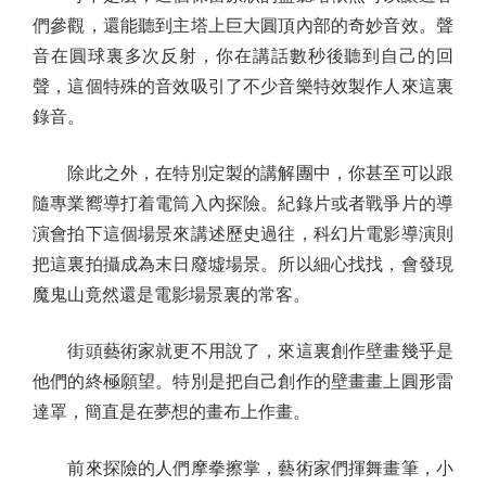
們參觀，還能聽到主塔上巨大圓頂內部的奇妙音效。聲
音在圓球裏多次反射，你在講話數秒後聽到自己的回
聲，這個特殊的音效吸引了不少音樂特效製作人來這裏
錄音。
除此之外，在特別定製的講解團中，你甚至可以跟
隨專業嚮導打着電筒入內探險。紀錄片或者戰爭片的導
演會拍下這個場景來講述歷史過往，科幻片電影導演則
把這裏拍攝成為末日廢墟場景。所以細心找找，會發現
魔鬼山竟然還是電影場景裏的常客。
街頭藝術家就更不用說了，來這裏創作壁畫幾乎是
他們的終極願望。特別是把自己創作的壁畫畫上圓形雷
達罩，簡直是在夢想的畫布上作畫。
前來探險的人們摩拳擦掌，藝術家們揮舞畫筆，小