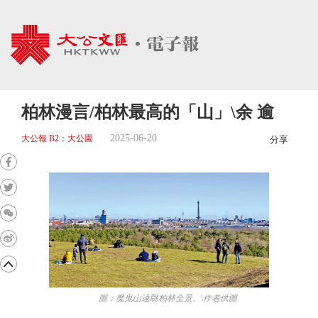
柏林漫言/柏林最高的「山」\余 逾
2025-06-20
大公報 B2：大公園
分享
圖：魔鬼山遠眺柏林全景。\作者供圖