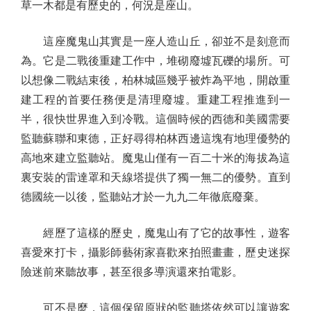
草一木都是有歷史的，何況是座山。
這座魔鬼山其實是一座人造山丘，卻並不是刻意而
為。它是二戰後重建工作中，堆砌廢墟瓦礫的場所。可
以想像二戰結束後，柏林城區幾乎被炸為平地，開啟重
建工程的首要任務便是清理廢墟。重建工程推進到一
半，很快世界進入到冷戰。這個時候的西德和美國需要
監聽蘇聯和東德，正好尋得柏林西邊這塊有地理優勢的
高地來建立監聽站。魔鬼山僅有一百二十米的海拔為這
裏安裝的雷達罩和天線塔提供了獨一無二的優勢。直到
德國統一以後，監聽站才於一九九二年徹底廢棄。
經歷了這樣的歷史，魔鬼山有了它的故事性，遊客
喜愛來打卡，攝影師藝術家喜歡來拍照畫畫，歷史迷探
險迷前來聽故事，甚至很多導演還來拍電影。
可不是麼，這個保留原狀的監聽塔依然可以讓遊客