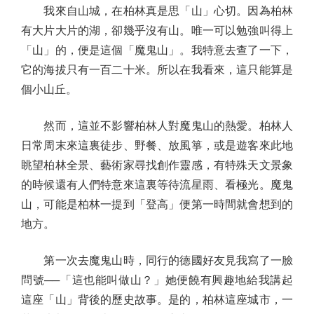
我來自山城，在柏林真是思「山」心切。因為柏林
有大片大片的湖，卻幾乎沒有山。唯一可以勉強叫得上
「山」的，便是這個「魔鬼山」。我特意去查了一下，
它的海拔只有一百二十米。所以在我看來，這只能算是
個小山丘。
然而，這並不影響柏林人對魔鬼山的熱愛。柏林人
日常周末來這裏徒步、野餐、放風箏，或是遊客來此地
眺望柏林全景、藝術家尋找創作靈感，有特殊天文景象
的時候還有人們特意來這裏等待流星雨、看極光。魔鬼
山，可能是柏林一提到「登高」便第一時間就會想到的
地方。
第一次去魔鬼山時，同行的德國好友見我寫了一臉
問號──「這也能叫做山？」她便饒有興趣地給我講起
這座「山」背後的歷史故事。是的，柏林這座城市，一