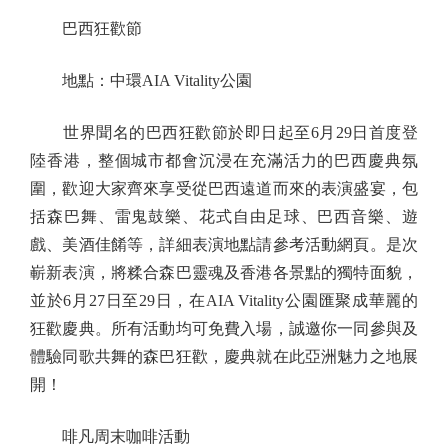
巴西狂歡節
地點：中環AIA Vitality公園
世界聞名的巴西狂歡節於即日起至6月29日首度登
陸香港，整個城市都會沉浸在充滿活力的巴西慶典氛
圍，歡迎大家齊來享受從巴西遠道而來的表演盛宴，包
括森巴舞、雷鬼鼓樂、花式自由足球、巴西音樂、遊
戲、美酒佳餚等，詳細表演地點請參考活動網頁。是次
嶄新表演，將糅合森巴靈魂及香港各景點的獨特面貌，
並於6月27日至29日，在AIA Vitality公園匯聚成華麗的
狂歡慶典。所有活動均可免費入場，誠邀你一同參與及
體驗同歌共舞的森巴狂歡，慶典就在此亞洲魅力之地展
開！
啡凡周末咖啡活動