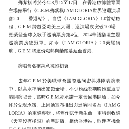
鄧紫棋將於今年8月15至17日，在香港啟德體育園
主場館舉行《G.E.M.鄧紫棋I AM GLORIA世界巡迴演唱
會2.0——香港站》。自從《I AM GLORIA》1.0首站啟
程，G.E.M.跨越亞歐美三大洲，巡演場次突破100場，
更榮登全球女歌手巡演票房第4位、2024華語樂壇主題
巡演票房總冠軍。如今《I AM GLORIA》2.0榮耀續
航，G.E.M.將這份熾熱與榮耀蔓延至香港。
演唱會名稱寓意擁抱初衷
去年G.E.M.於美職球會國際邁阿密與港隊表演賽
中，以高水準演出驚艷全場，不少粉絲都期盼她重返香
港開演唱會，當時G.E.M.亦承諾一定會回港開騷，如今
終於兌現承諾。上周她宣布推出與巡演同名為《I AM G
LORIA》的重錄專輯，將舊作賦予新生命，更特別收錄
《天空沒有極限》的粵語版。相信香港站，歌迷有機會