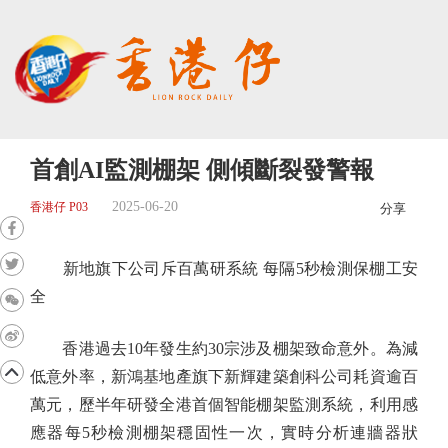
首創AI監測棚架 側傾斷裂發警報
2025-06-20
香港仔 P03
分享
新地旗下公司斥百萬研系統 每隔5秒檢測保棚工安
全
香港過去10年發生約30宗涉及棚架致命意外。為減
低意外率，新鴻基地產旗下新輝建築創科公司耗資逾百
萬元，歷半年研發全港首個智能棚架監測系統，利用感
應器每5秒檢測棚架穩固性一次，實時分析連牆器狀