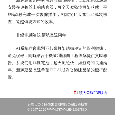
新輝建築創科研發經理楊偉榮指，TIE.AI系統通過
安裝在連牆器上的感應器，可全天候監測棚架狀態，平
均每5秒完成一次數據採集，相當於14天進行24萬次檢
查，遠超傳統方式的效率。
非鋰電風險低 續航長達兩年
AI系統亦會識別不影響棚架結構穩定的監測數據，
避免誤報，同時結合手機5G通訊向工程團隊提供實時報
告。系統使用非鋰電池，起火風險低，續航時間長達兩
年。新輝建築長遠希望TIE.AI成為香港建築業的標準配
置。
讀大公報PDF版面
香港大公文匯傳媒集團有限公司版權所有
© 1997-2026 WWW.TKWW.HK LIMITED.