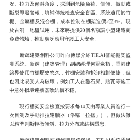
況、拉力及傾斜角度，探測到危險負荷、側傾、振動或
斷裂即發警報，填補傳統檢查安全盲區。系統適用於竹
棚、金屬棚及混合棚，成本控制在棚架造價2至3%。現
於古洞一地盤試用，未來將提供20個名額讓小型建造商
免費體驗，推動廣泛應用守護工人安全。
新輝建築創科公司昨向傳媒介紹TIE.AI智能棚架監
測系統。新輝（建築管理）副總經理何冠豪指，香港建
築界使用竹棚歷史悠久，竹棚安裝和拆卸相對便捷，但
也因此易受人為破壞，例如工人在鑿石屎、貼瓦等施工
中意外損壞連牆器致結構不穩。
現行棚架安全檢查按要求每14天由專業人員進行一
次目測及手動推拉連牆器（俗稱「拉掹」），但做法難
以精準判斷輕微傾斜、拉力分布或結構隱患。