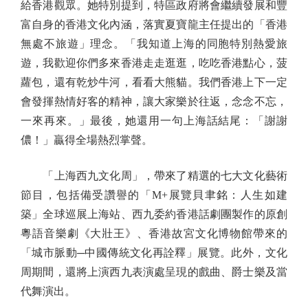
給香港觀眾。她特別提到，特區政府將會繼續發展和豐
富自身的香港文化內涵，落實夏寶龍主任提出的「香港
無處不旅遊」理念。「我知道上海的同胞特別熱愛旅
遊，我歡迎你們多來香港走走逛逛，吃吃香港點心，菠
蘿包，還有乾炒牛河，看看大熊貓。我們香港上下一定
會發揮熱情好客的精神，讓大家樂於往返，念念不忘，
一來再來。」最後，她還用一句上海話結尾：「謝謝
儂！」贏得全場熱烈掌聲。
「上海西九文化周」，帶來了精選的七大文化藝術
節目，包括備受讚譽的「M+展覽貝聿銘：人生如建
築」全球巡展上海站、西九委約香港話劇團製作的原創
粵語音樂劇《大壯王》、香港故宮文化博物館帶來的
「城市脈動─中國傳統文化再詮釋」展覽。此外，文化
周期間，還將上演西九表演處呈現的戲曲、爵士樂及當
代舞演出。