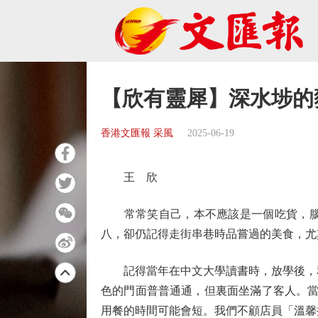
【欣有靈犀】深水埗的
香港文匯報 采風
2025-06-19
王 欣
常常笑自己，本不應該是一個吃貨，腦袋
八，卻仍記得走街串巷時品嘗過的美食，尤
記得當年在中文大學讀書時，放學後，和
色的門面普普通通，但裏面坐滿了客人。當
用餐的時間可能會短。我們不顧店員「溫馨