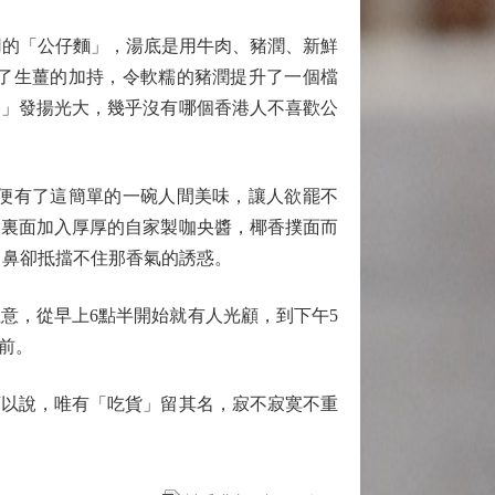
的「公仔麵」，湯底是用牛肉、豬潤、新鮮
了生薑的加持，令軟糯的豬潤提升了一個檔
格」發揚光大，幾乎沒有哪個香港人不喜歡公
便有了這簡單的一碗人間美味，讓人欲罷不
，裏面加入厚厚的自家製咖央醬，椰香撲面而
口鼻卻抵擋不住那香氣的誘惑。
，從早上6點半開始就有人光顧，到下午5
前。
以說，唯有「吃貨」留其名，寂不寂寞不重