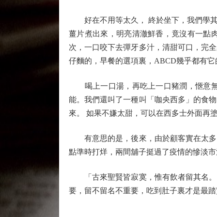
好在不用等太久， 終於坐下，我們學其
薑片煮出來，明亮清澈鮮香，竟沒有一點
次，一口咬下去彈牙多汁，清甜可口，完全
仔麵的，早餐的選項裏，ABCD幾乎都有它
喝上一口湯，再吃上一口豬潤，愜意無比
能。我們還叫了一種叫「咖央西多」的食物
來。 如果不嫌太甜，可以在西多士外面再
有意思的是，後來，由於顧客實在太多，
點準時打烊，兩間舖子挺過了疫情的慘淡市
「古來聖賢皆寂寞，惟有飲者留其名。」
要，留不留名不重要，吃到肚子裏才是最踏