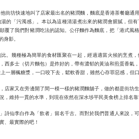
他街坊快速地叫了店家最出名的豬潤麵，麵底是香港茶餐廳通用
肉湯的「污濁感」。本以為這種清湯煮出來的豬潤會腥膩，但有
顛覆了我們對豬潤吃法的認知。公仔麵作為麵底，把「港式風
的身影。
。幾種極為簡單的食材匯聚在一起，經過適當火候的烹煮，
，西多士（切片麵包）是炸好的，帶有濃郁的黃油和煎蛋香氣
塗上一層楓糖漿，一口咬下去，鬆軟香甜，雖然心存罪惡感，但
店家又在旁邊開了間一模一樣的豬潤麵舖子，做的都是街坊生意
況，維持一貫的水準，到現在依然在深水埗平民美食榜上排名靠
詩仙李白作為「飲者」留名千古。而對於我們普通人來說，可
實、最實際的吧！