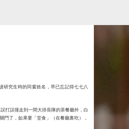
讀研究生時的同窗姓名，早已忘記得七七八
誤打誤撞走到一間大排長隊的茶餐廳外，白
要關門了，如果要「堂食」（在餐廳裏吃），