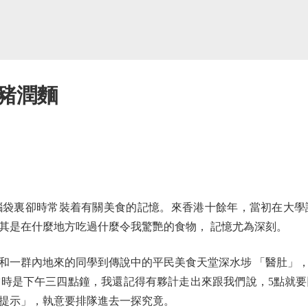
豬潤麵
裏卻時常裝着有關美食的記憶。來香港十餘年，當初在大學
其是在什麼地方吃過什麼令我驚艷的食物， 記憶尤為深刻。
一群內地來的同學到傳說中的平民美食天堂深水埗 「醫肚」，
時是下午三四點鐘，我還記得有夥計走出來跟我們說，5點就
提示」，執意要排隊進去一探究竟。