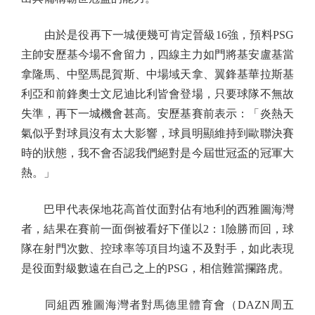
由於是役再下一城便幾可肯定晉級16強，預料PSG
主帥安歷基今場不會留力，四線主力如門將基安盧基當
拿隆馬、中堅馬昆賀斯、中場域天拿、翼鋒基華拉斯基
利亞和前鋒奧士文尼迪比利皆會登場，只要球隊不無故
失準，再下一城機會甚高。安歷基賽前表示：「炎熱天
氣似乎對球員沒有太大影響，球員明顯維持到歐聯決賽
時的狀態，我不會否認我們絕對是今屆世冠盃的冠軍大
熱。」
巴甲代表保地花高首仗面對佔有地利的西雅圖海灣
者，結果在賽前一面倒被看好下僅以2：1險勝而回，球
隊在射門次數、控球率等項目均遠不及對手，如此表現
是役面對級數遠在自己之上的PSG，相信難當攔路虎。
同組西雅圖海灣者對馬德里體育會（DAZN周五