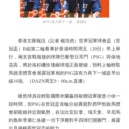
●PSG有力再下一城。 美聯社
香港文匯報訊（記者 楊浩然）世界冠軍球會盃（世
冠盃）B組第二輪賽事於香港時間周五（20日）早上舉
行，兩支首戰報捷的球隊巴黎聖日耳門（PSG）與保地
花高，將於洛杉磯玫瑰碗球場正面硬碰，預料上輪輕取
馬德里體育會展露冠軍相的PSG該有力再下一城提早出
線16強。（DAZN周五9：00a.m.直播）
雖然球員在輕取國際米蘭贏得歐聯冠軍後曾小休一
段時間，但PSG在世冠盃首輪分組賽面對西甲勁旅馬體
會卻能維持近期氣勢，在法比安彭拿、域天拿、辛尼馬
約魯和李康仁各建一功下淨勝對手四球打開勝門，展露
出具備稱霸世冠盃的能力。