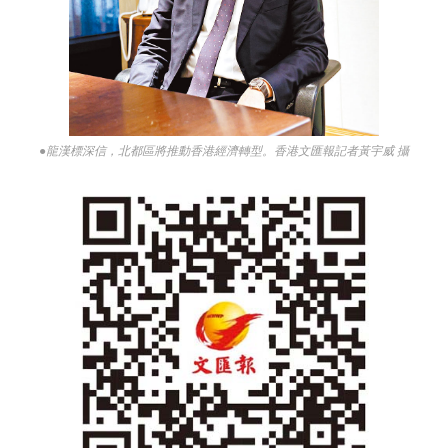
●龍漢標深信，北都區將推動香港經濟轉型。香港文匯報記者黃宇威 攝