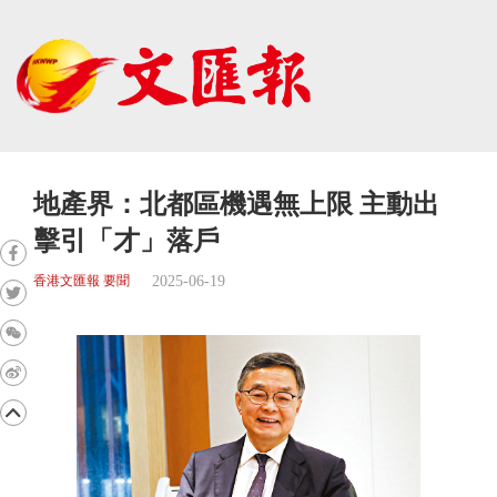
地產界：北都區機遇無上限 主動出
擊引「才」落戶
2025-06-19
香港文匯報 要聞