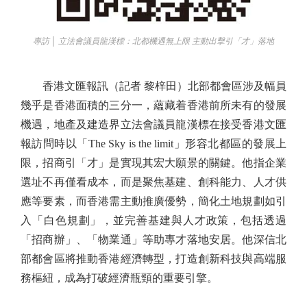
專訪 │ 立法會議員龍漢標：北都機遇無上限 主動出擊引「才」落地
香港文匯報訊（記者 黎梓田）北部都會區涉及幅員
幾乎是香港面積的三分一，蘊藏着香港前所未有的發展
機遇，地產及建造界立法會議員龍漢標在接受香港文匯
報訪問時以「The Sky is the limit」形容北都區的發展上
限，招商引「才」是實現其宏大願景的關鍵。他指企業
選址不再僅看成本，而是聚焦基建、創科能力、人才供
應等要素，而香港需主動推廣優勢，簡化土地規劃如引
入「白色規劃」，並完善基建與人才政策，包括透過
「招商辦」、「物業通」等助專才落地安居。他深信北
部都會區將推動香港經濟轉型，打造創新科技與高端服
務樞紐，成為打破經濟瓶頸的重要引擎。