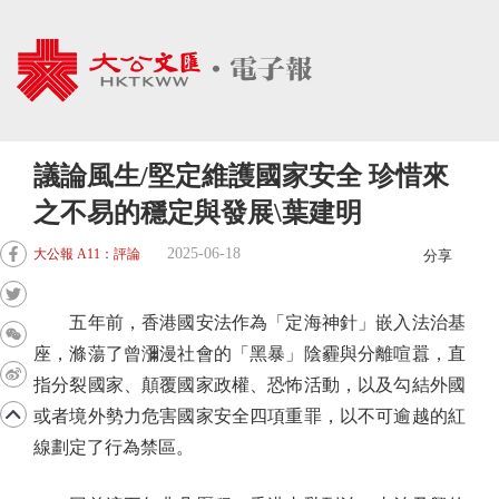
議論風生/堅定維護國家安全 珍惜來
之不易的穩定與發展\葉建明
2025-06-18
大公報 A11：評論
分享
五年前，香港國安法作為「定海神針」嵌入法治基
座，滌蕩了曾瀰漫社會的「黑暴」陰霾與分離喧囂，直
指分裂國家、顛覆國家政權、恐怖活動，以及勾結外國
或者境外勢力危害國家安全四項重罪，以不可逾越的紅
線劃定了行為禁區。