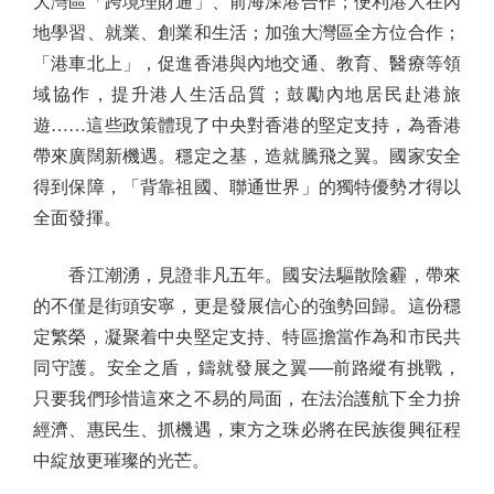
大灣區「跨境理財通」、前海深港合作；便利港人在內
地學習、就業、創業和生活；加強大灣區全方位合作；
「港車北上」，促進香港與內地交通、教育、醫療等領
域協作，提升港人生活品質；鼓勵內地居民赴港旅
遊……這些政策體現了中央對香港的堅定支持，為香港
帶來廣闊新機遇。穩定之基，造就騰飛之翼。國家安全
得到保障，「背靠祖國、聯通世界」的獨特優勢才得以
全面發揮。
香江潮湧，見證非凡五年。國安法驅散陰霾，帶來
的不僅是街頭安寧，更是發展信心的強勢回歸。這份穩
定繁榮，凝聚着中央堅定支持、特區擔當作為和市民共
同守護。安全之盾，鑄就發展之翼──前路縱有挑戰，
只要我們珍惜這來之不易的局面，在法治護航下全力拚
經濟、惠民生、抓機遇，東方之珠必將在民族復興征程
中綻放更璀璨的光芒。