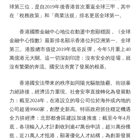
球第三位，是自2019年後香港首次重返全球三甲，其中
在「稅務政策」和「商業法規」排名更居全球第一。
香港國際金融中心地位在動盪中愈顯穩固，《全球
金融中心指數》最新排名顯示香港位列亞洲第一、全球
第三。港股總市值從2019年低谷反彈，今年5月重上40
萬億港元大關。這一切深刻印證：沒有安全的堤壩，就
沒有繁榮的奔流。國安法夯實了發展的根基。
香港國安法帶來的秩序如同陽光驅散陰霾。街頭暴
力絕跡後，經濟活力重現。社會安寧直接轉化為發展動
力：截至2024年，在港設立的母公司位於海外或內地的
公司超過9960家，創歷史新高。特區政府抓住穩定機遇
全力拚經濟：北部都會區建設加速推進；截至今年4月
底，各項輸入人才計劃收到逾47萬份申請，超31萬份獲
批，近21萬人才抵港，顯著優化人才結構，為創新發展