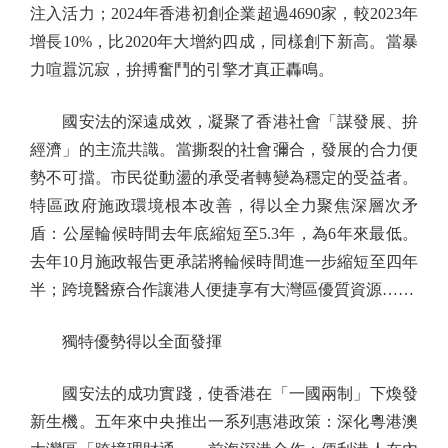
注入活力；2024年香港初創企業超過4690家，較2023年
增長10%，比2020年大增約四成，同樣創下新高。當暴
力喧囂沉寂，拚搏奮鬥的引擎才真正轟鳴。
國安法的深遠成效，凝聚了香港社會「謀發展、拚
經濟」的主流共識。當撕裂的社會彌合，發展的合力便
勢不可擋。市民從動盪的承受者轉變為穩定的受益者。
特區政府施政環境根本改善，得以全力聚焦深層次矛
盾：公屋輪候時間去年底縮短至5.3年，為6年來最低。
去年10月施政報告更承諾將輪候時間進一步縮短至四年
半；跨境醫療合作讓港人便捷享有大灣區優質資源……
獨特優勢得以全面發揮
國安法的成功實踐，使香港在「一國兩制」下煥發
新生機。五年來中央推出一系列惠港政策：深化粵港澳