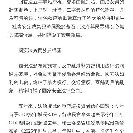
回首這五年非凡歷程，香港由亂到治、由治及興的
壯闊畫卷，正是對「珍惜」二字最深刻的時代詮釋。尤
為可貴的是，法治秩序的重建釋放了強大的發展動能─
─社會安定成為經濟騰飛的基石，政府與民眾得以心無
旁騖謀發展，共同譜寫了繁榮新篇。
國安法夯實發展根基
國安法頒布實施前，反中亂港勢力曾利用法律漏洞
肆意破壞，社會動盪嚴重侵蝕香港經濟命脈。國安法如
利劍出鞘，終結了暴力橫行、交通癱瘓、商舖閉戶的亂
象，精準填補了國家安全法律空白。
五年來，法治權威的重塑讓投資者信心回歸：今年
首季GDP按年增長3.1%，行政長官李家超表示今年全年
GDP增幅有望超過去年。瑞士洛桑管理發展學院最新發
布的《2025年世界競爭力年報》中，香港排名躍升至全