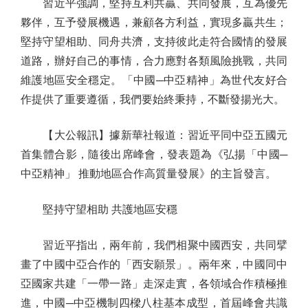
習近平強調，堅持互利共贏、共同發展，互為優先
夥伴，互予發展機遇，兼顧各方利益，實現多贏共生；
堅持守望相助、同舟共濟，支持彼此走符合國情的發展
道路，辦好自己的事情，合力應對各類風險挑戰，共同
維護地區安全穩定。「中國─中亞精神」為世代友好合
作提供了重要遵循，我們要始終秉持，不斷發揚光大。
【大公報訊】據新華社報道：習近平同中亞五國元
首集體合影，隨後出席峰會，發表題為《弘揚「中國─
中亞精神」 推動地區合作高質量發展》的主旨發言。
堅持守望相助 共護地區安穩
習近平指出，兩年前，我們相聚中國西安，共同擘
畫了中國中亞合作的「西安願景」。兩年來，中國同中
亞國家共建「一帶一路」走深走實，各領域合作積極推
進，中國─中亞機制四樑八柱基本成型，首屆峰會共識