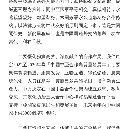
終視中亞為周邊外交優先方向，堅持睦鄰安鄰富鄰、親
誠惠容理念方針，同中亞國家平等相交、真誠相待，永
遠親望親好、鄰望鄰好。六國簽署永久睦鄰友好合作條
約，以法律形式將世代友好的原則固定下來，這是六國
關係史上新的里程碑，也是中國周邊外交的創舉，功在
當代、利在千秋。
二要優化務實高效、深度融合的合作布局。我們確
定2025至2026年為「中國中亞合作高質量發展年」，要
聚焦貿易暢通、產業投資、互聯互通、綠色礦產、農業
現代化、人員往來等，實施更多具體項目，培育新質生
產力。中方決定在中國中亞合作框架內建立減貧、教育
交流、荒漠化防治三大合作中心和貿易暢通合作平台，
支持中亞國家實施民生和發展項目，未來兩年向中亞國
家提供3000個培訓名額。
三要打造和平安寧、休戚與共的安全格局。我們要