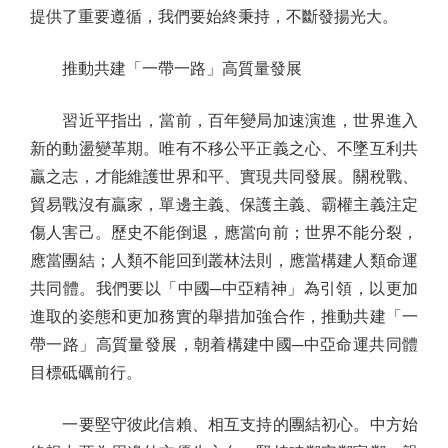
提供了重要遵循，我們要始終秉持，不斷發揚光大。
推動共建「一帶一路」高質量發展
習近平指出，當前，百年變局加速演進，世界進入
新的動盪變革期。唯有不移公平正義之心、不墜互利共
贏之志，才能維護世界和平、實現共同發展。關稅戰、
貿易戰沒有贏家，單邊主義、保護主義、霸權主義注定
傷人害己。歷史不能倒退，應當向前；世界不能分裂，
應當團結；人類不能回到叢林法則，應當構建人類命運
共同體。我們要以「中國─中亞精神」為引領，以更加
進取的姿態和更加務實的舉措加強合作，推動共建「一
帶一路」高質量發展，朝着構建中國─中亞命運共同體
目標砥礪前行。
一要堅守彼此信賴、相互支持的團結初心。中方始