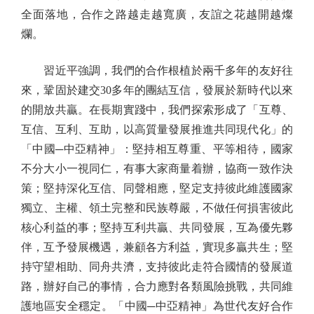
全面落地，合作之路越走越寬廣，友誼之花越開越燦
爛。
習近平強調，我們的合作根植於兩千多年的友好往
來，鞏固於建交30多年的團結互信，發展於新時代以來
的開放共贏。在長期實踐中，我們探索形成了「互尊、
互信、互利、互助，以高質量發展推進共同現代化」的
「中國─中亞精神」：堅持相互尊重、平等相待，國家
不分大小一視同仁，有事大家商量着辦，協商一致作決
策；堅持深化互信、同聲相應，堅定支持彼此維護國家
獨立、主權、領土完整和民族尊嚴，不做任何損害彼此
核心利益的事；堅持互利共贏、共同發展，互為優先夥
伴，互予發展機遇，兼顧各方利益，實現多贏共生；堅
持守望相助、同舟共濟，支持彼此走符合國情的發展道
路，辦好自己的事情，合力應對各類風險挑戰，共同維
護地區安全穩定。「中國─中亞精神」為世代友好合作