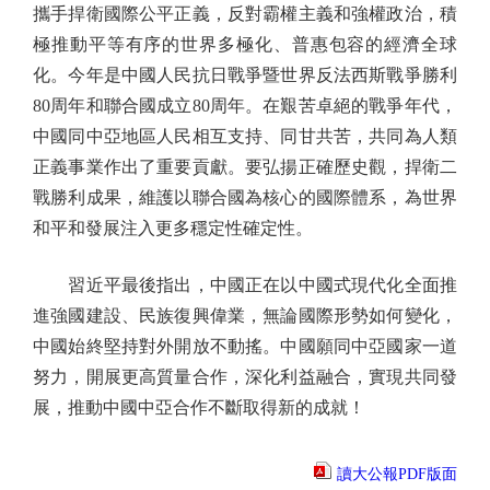
攜手捍衛國際公平正義，反對霸權主義和強權政治，積
極推動平等有序的世界多極化、普惠包容的經濟全球
化。今年是中國人民抗日戰爭暨世界反法西斯戰爭勝利
80周年和聯合國成立80周年。在艱苦卓絕的戰爭年代，
中國同中亞地區人民相互支持、同甘共苦，共同為人類
正義事業作出了重要貢獻。要弘揚正確歷史觀，捍衛二
戰勝利成果，維護以聯合國為核心的國際體系，為世界
和平和發展注入更多穩定性確定性。
習近平最後指出，中國正在以中國式現代化全面推
進強國建設、民族復興偉業，無論國際形勢如何變化，
中國始終堅持對外開放不動搖。中國願同中亞國家一道
努力，開展更高質量合作，深化利益融合，實現共同發
展，推動中國中亞合作不斷取得新的成就！
讀大公報PDF版面