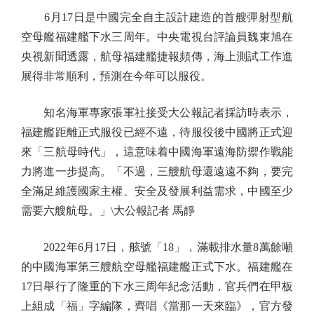
6月17日是中國完全自主設計建造的首艘彈射型航
空母艦福建艦下水三周年。中央電視台評論員魏東旭在
央視新聞透露，航母福建艦捷報頻傳，海上測試工作進
展得非常順利，預測在今年可以服役。
知名海軍專家張軍社接受大公報記者採訪時表示，
福建艦距離正式服役已經不遠，待服役後中國將正式迎
來「三航母時代」，這意味着中國海軍遠海防禦作戰能
力將進一步提高。「不過，三艘航母還遠遠不夠，要完
全滿足維護國家主權、安全及發展利益需求，中國至少
需要六艘航母。」\大公報記者 馬靜
2022年6月17日，舷號「18」，滿載排水量8萬餘噸
的中國海軍第三艘航空母艦福建艦正式下水。福建艦在
17日舉行了隆重的下水三周年紀念活動，官兵們在甲板
上組成「福」字編隊，齊唱《當那一天來臨》，官方發