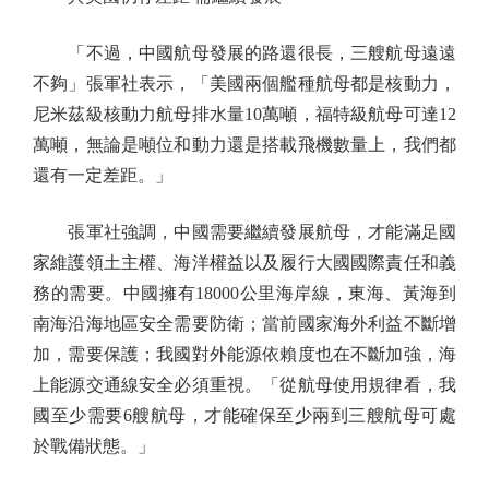
「不過，中國航母發展的路還很長，三艘航母遠遠
不夠」張軍社表示，「美國兩個艦種航母都是核動力，
尼米茲級核動力航母排水量10萬噸，福特級航母可達12
萬噸，無論是噸位和動力還是搭載飛機數量上，我們都
還有一定差距。」
張軍社強調，中國需要繼續發展航母，才能滿足國
家維護領土主權、海洋權益以及履行大國國際責任和義
務的需要。中國擁有18000公里海岸線，東海、黃海到
南海沿海地區安全需要防衛；當前國家海外利益不斷增
加，需要保護；我國對外能源依賴度也在不斷加強，海
上能源交通線安全必須重視。「從航母使用規律看，我
國至少需要6艘航母，才能確保至少兩到三艘航母可處
於戰備狀態。」