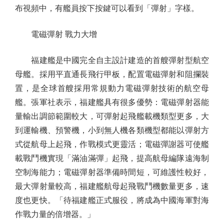
布視頻中，有艦員按下按鍵可以看到「彈射」字樣。
電磁彈射 戰力大增
福建艦是中國完全自主設計建造的首艘彈射型航空
母艦。採用平直通長飛行甲板，配置電磁彈射和阻攔裝
置，是全球首艘採用常規動力電磁彈射技術的航空母
艦。張軍社表示，福建艦具有很多優勢：電磁彈射器能
量輸出調節範圍較大，可彈射起飛艦載機類型更多，大
到運輸機、預警機，小到無人機各類機型都能以彈射方
式從航母上起飛，作戰模式更靈活；電磁彈謝器可使艦
載戰鬥機實現「滿油滿彈」起飛，提高航母編隊遠海制
空制海能力；電磁彈射器準備時間短，可維護性較好，
最大彈射量較高，福建艦航母起飛戰鬥機數量更多，速
度也更快。「待福建艦正式服役，將成為中國海軍對海
作戰力量的倍增器。」