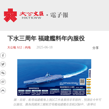
下水三周年 福建艦料年內服役
2025-06-18
大公報 A12：內地
分享
圖：目前，航母福建艦海上測試工作進展得非常順利，預測在今年可
以服役。圖為我國第三艘航空母艦福建艦在首航試驗中。\新華社