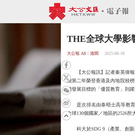
THE全球大學影
大公報 A8：港聞
2025-06-18
【大公報訊】記者秦英偉報道：
續第二年榮登香港及內地院校榜
續發展目標的「優質教育」則躍
是次排名由泰晤士高等教育機構
全球130個國家／地區的2526
科大於SDG 9（產業、創新與