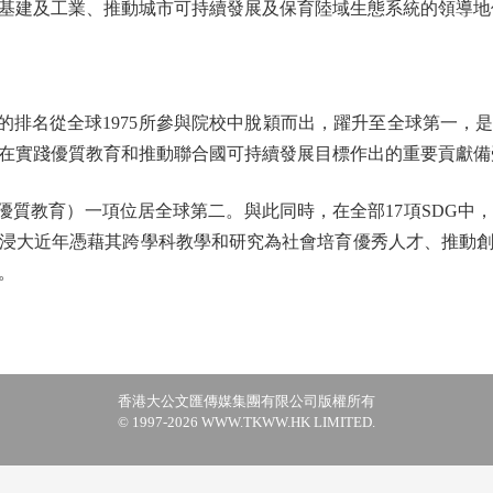
基建及工業、推動城市可持續發展及保育陸域生態系統的領導地
的排名從全球1975所參與院校中脫穎而出，躍升至全球第一，
在實踐優質教育和推動聯合國可持續發展目標作出的重要貢獻備
優質教育）一項位居全球第二。與此同時，在全部17項SDG中，
浸大近年憑藉其跨學科教學和研究為社會培育優秀人才、推動
。
香港大公文匯傳媒集團有限公司版權所有
© 1997-2026 WWW.TKWW.HK LIMITED.