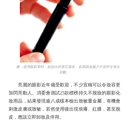
圖：使用眼影筆時，如扭出的筆芯過長，容易因為施力不當而令筆尖
折斷。
亮麗的眼影近年備受歡迎，不少宣稱可以令妝容更
加閃亮動人。消委會測試25款標榜持久不脫妝的眼影化
妝用品，結果發現逾八成樣本檢出致敏重金屬，有機會
刺激皮膚或致敏，若然使用後出現痕癢、紅腫，甚至脫
皮，應該立即卸妝及停用。