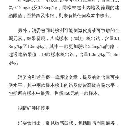
為0.15mg/kg及0.28mg/kg，同樣未超出內地及德國的建
議限值；至於鎘及水銀，則未有於任何樣本中檢出。
另外，消委會同時檢測可能刺激皮膚或可致敏的金
屬元素，結果發現，八成樣本（20款）檢出鈷，含量0.1
3mg/kg至1.6mg/kg，其中一款更加驗出5.4mg/kg的鉻，
超過建議限值，19款樣本檢出鉻，含量1.0mg/kg至5.4m
g/kg。
消委會引述丹麥一篇評論文章，提及的鉻含量可接
受水平，其中兩款樣本檢出的鉻及鈷皆高於有關水平，
包括所有樣本中最貴、售價360元的一款樣本。
眼睛紅腫即停用
消委會指出，常見敏感徵狀，包括眼睛周圍痕癢，