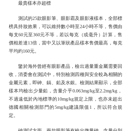
最貴樣本亦超標
測試的25款眼影筆、眼影霜及眼影液樣本，全部標
榜具持妝效果，可以維持數小時至24小時不等，售價由
每支60元至360元不等，若以每克（或毫升）計算，售
價相差達13倍，當中又以筆狀產品樣本售價最高，每克
平均約160元。
鑒於海外曾經有眼影產品，檢出過量重金屬需要回
收，消委會在測試中，特別檢測四種與安全較為相關的
金屬元素，即砷、鎘、鉛及水銀。檢測結果顯示，全部
樣本均檢出少量鉛，含量介乎0.063mg/kg至2.2mg/kg，
不過遠低於內地標準的10mg/kg規定上限，也亦未超出
德國相關檢測部門的5mg/kg建議限值1，所以符合規
定。
砷測試方面，兩款眼影筆有檢出微量砷，含量分別