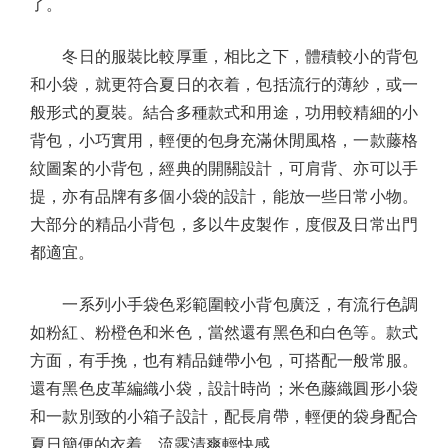
了。
冬日的服裝比較厚重，相比之下，體積較小的背包
和小袋，就更符合夏日的衣着，包括流行的薄紗，或一
般形式的夏裝。結合多種款式和用途，功用較精細的小
背包，小巧實用，輕便的包身充滿休閒風格，一款藤格
紋圖案的小背包，經典的開關設計，可肩背、亦可以手
提，亦有品牌有多個小袋的設計，能放一些日常小物。
大部分的精品小背包，多以牛皮製作，度假及日常出門
都適宜。
一系列小手袋色彩範圍較小背包廣泛，有流行色調
如粉紅、粉橙色和米色，當然還有黑色和白色等。款式
方面，有手挽，也有精品鏈帶小包，可搭配一般常服。
還有黑色皮革編織小袋，設計時尚；米色藤織圓形小袋
和一款別致的小箱子設計，配長肩帶，輕便的袋身配合
夏日簡便的衣着，流露清爽輕快感。