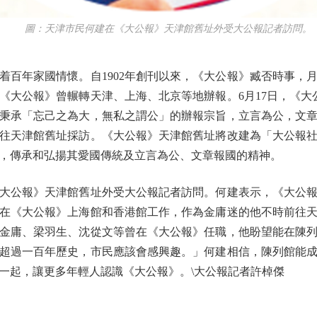
圖：天津市民何建在《大公報》天津館舊址外受大公報記者訪問。
年家國情懷。自1902年創刊以來，《大公報》臧否時事，
《大公報》曾輾轉天津、上海、北京等地辦報。6月17日，《大公
秉承「忘己之為大，無私之謂公」的辦報宗旨，立言為公，文
往天津館舊址採訪。《大公報》天津館舊址將改建為「大公報
，傳承和弘揚其愛國傳統及立言為公、文章報國的精神。
公報》天津館舊址外受大公報記者訪問。何建表示，《大公報
在《大公報》上海館和香港館工作，作為金庸迷的他不時前往
金庸、梁羽生、沈從文等曾在《大公報》任職，他盼望能在陳
超過一百年歷史，市民應該會感興趣。」何建相信，陳列館能
一起，讓更多年輕人認識《大公報》。\大公報記者許棹傑