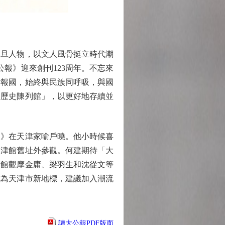
月旦人物，以文人風骨挺立時代潮
報》迎來創刊123周年。不忘來
章報國，始終與民族同呼吸，與國
社歷史陳列館」，以更好地存續並
》在天津家喻戶曉。他小時候喜
天津館舊址外參觀。何建期待「大
列館觀摩金庸、梁羽生和沈從文等
成為天津市新地標，建議加入潮流
讀大公報PDF版面