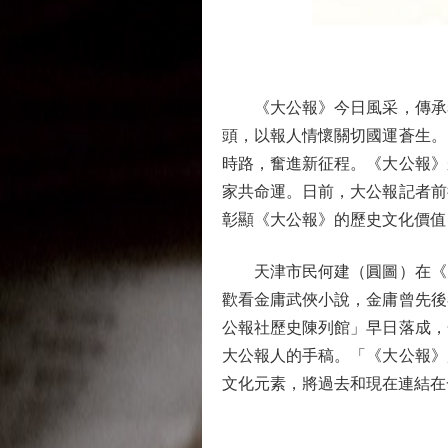
《大公報》今日風采，傳承着百
頭，以報人情懷關切國運蒼生。
時路，奮進新征程。《大公報》
家共命運。日前，大公報記者前
彰顯《大公報》的歷史文化價值
天津市民何建（圓圖）在《大
歡看金庸武俠小說，金庸曾先後
公報社歷史陳列館」早日落成，
大公報人的手稿。「《大公報》
文化元素，將過去和現在連結在