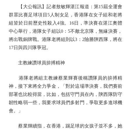
【大公報訊】記者敖敏輝湛江報道：第15屆全運會
群眾比賽足球項目5人制女足，香港隊在女子組和老將
組皆於日前歷史性殺入4強。16日，準決賽在湛江奧體
中心舉行，港隊女子組以0：5不敵北京隊，無緣決賽，
將出戰銅牌戰。港隊老將組則以3：2險勝陝西隊，將在
17日與四川隊爭冠。
主教練讚球員拚搏精神
港隊老將組主教練蔡業輝賽後稱讚隊員的拚搏精
神，接下來將全力爭金，「對於這場準決賽，我們賽前
部署也比較得當，比如，包括守門員在內，陝西隊防守
韌性略弱一些，我要求球員們多射門，爭取更多進球機
會。」
蔡業輝續指，在香港，踢足球的女孩子並不多，她