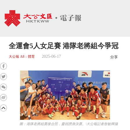
全運會5人女足賽 港隊老將組今爭冠
2025-06-17
大公報 A8：體育
分享
圖：港隊老將組賽後合照，慶祝躋身決賽。\大公報記者敖敏輝攝