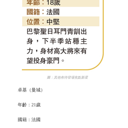
圖：其他有待登場焦點新星
卓基（曼城）
年齡：21歲
國籍：法國