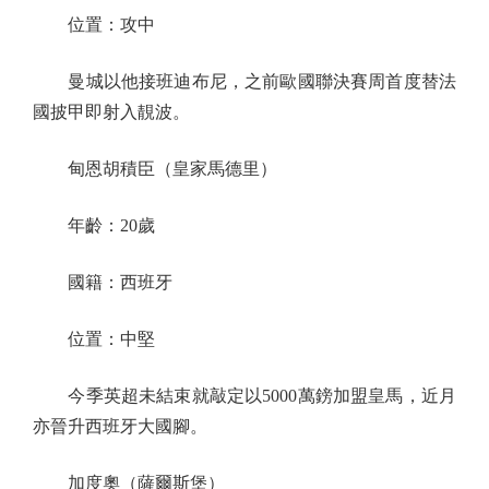
位置：攻中
曼城以他接班迪布尼，之前歐國聯決賽周首度替法
國披甲即射入靚波。
甸恩胡積臣（皇家馬德里）
年齡：20歲
國籍：西班牙
位置：中堅
今季英超未結束就敲定以5000萬鎊加盟皇馬，近月
亦晉升西班牙大國腳。
加度奧（薩爾斯堡）