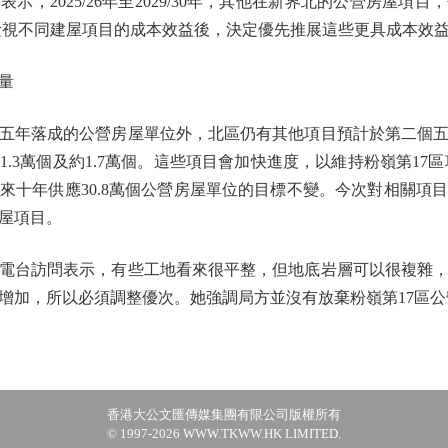
2025/26年至2029/30年，其他在新界北的公營房屋項
經檢視不同建屋項目的成本效益後，決定優先推展這些更具成本效
量
年落成的公營房屋單位外，北區仍有其他項目預計於第二個五
3萬個及約1.7萬個。這些項目會加快進度，以維持粉嶺第17區項目8
來十年供應30.8萬個公營房屋單位的目標不變。今次對相關項
屋項目。
台訪問表示，有些工地看來很平整，但地底岩層可以很複雜，
增加，所以必須調整優次。她強調局方並沒有放棄粉嶺第17區公
香港大公文匯傳媒集團有限公司版權所有
© 1997-2026 WWW.TKWW.HK LIMITED.