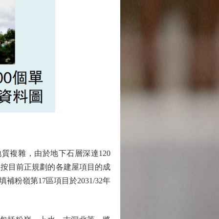
複雜，由於地下石層深達120
是按目前正規劃的各建屋項目的成
嶺第17區項目於2031/32年