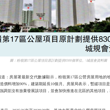
圖：粉嶺第17區公屋項目原計劃提供8300個單位。\城規會資料圖
：房屋署最新交代數據顯示，粉嶺第17區公營房屋用地的地質
造價料增加90%，建築期延長10個月。房屋局表示，暫緩項目
調並沒有放棄發展該項目，並會加快推進在北區的其他項目，填補粉