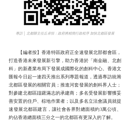
專訪 │ 北都辦主任丘卓恒：政府將精簡行政程序 加快北都區發展
【編者按】香港特區政府正全速發展北部都會區，
打造香港未來發展新引擎，助力香港於「南金融、北創
科」的新產業布局下發展成國際化的創科中心。香港文
匯報今日起一連四天推出系列專題報道，透過專訪統籌
北都區發展的相關官員；推進河套發展的創科界人士；
對參建北都區躊躇滿志的承建商；多名受發展影響獲妥
善安置的住戶、棕地作業者；以及多名立法會議員就提
速發展北都區建言，讓社會各界對總面積約3萬公頃、
約佔香港總面積三分之一的北都區有更深入的了解。