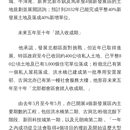
城、牛潭尾、新界北新市鎮及馬草壟4個新發展區的土
地規劃並展開諮詢；預計到2032年已能完成平整40%新
發展土地及落成40%新增單位。
未來五年至十年「踏入收成期」
他承認，發展北都區面對挑戰，但近年已取得進
展。特區政府至今已收回約400公頃私人土地、已平整8
0公頃土地及已有3,000個住宅單位落成；粉嶺北已有第
一個私人屋苑落成、洪水橋已建成第一批專用安置屋
邨、古洞北亦已有第一幢社會服務大樓，他形容未來五
年至十年「北部都會區會踏入收成期。」
由去年5月至今年5月，亦已開展4個新發展區內主
要期數的工程，包括洪水橋第二期、古洞北/粉嶺北餘下
階段、新田科技城第一期，以及元朗南第二期，「一年
之內成功從立法會取得4個項目的撥款及開始這麼大型