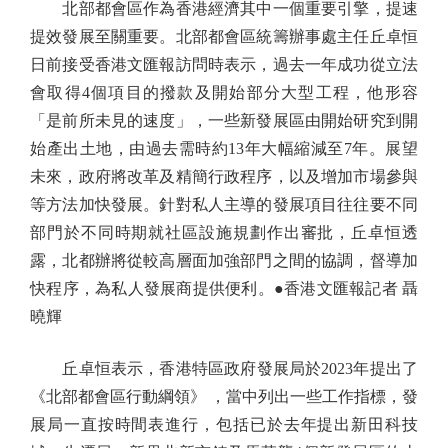
北部都會區作為香港經濟其中一個重要引擎，提速
提效發展至關重要。北部都會區統籌辦事處主任丘卓恒
日前接受香港文匯報訪問時表示，過去一年成功從立法
會取得4個項目的撥款及開始部分大型工程，他形容
「是前所未見的速度」，一些新發展區由開始研究到開
始產出土地，由過去需時約13年大幅縮減至7年。展望
未來，政府將改革及精簡行政程序，以及增加市場參與
等方法加快發展。針對私人主導的發展項目往往要不同
部門於不同時期就社區設施規劃作出審批，丘卓恒透
露，北都辦將從較高層面加強部門之間的協調，督導加
快程序，為私人發展商提供便利。●香港文匯報記者 聶
曉輝
丘卓恒表示，香港特區政府發展局於2023年提出了
《北部都會區行動綱領》 ，當中列出一些工作指標，發
展局一直按時間表進行，包括已於去年提出新田科技