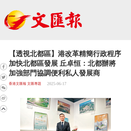
【透視北都區】港改革精簡行政程序
加快北都區發展 丘卓恒：北都辦將
加強部門協調便利私人發展商
2025-06-17
香港文匯報 文匯專題