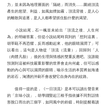
力」並未因為地理層面的「隔絕」而消失……圍繞頂流
產生的慾望、利益，如風如煙如霧，頂流背後，是人心
的離散與追逐，是人人都希望抓住點什麼的渴望。
小說結尾，石一楓並未給出「頂流之後、人生何
為」的明確答案，但從小說結尾時寫到的「想到這裏，
胡莘甌不再恐懼，反而感動起來，他的眼睛濕潤了」可
以看出，這句是人物從「頂流（流量）」回歸到「人
（肉體凡胎）」後的生理與情感的雙重反應吧。沒誰能
預測到這被科技嚴重影響的世界會走向何處，但可以感
動的內心與可以濕潤的眼睛，喻示生活的本質將如海邊
的岩石，洶湧的沖刷不會改變它自身內在的紋路。
值得一提的是，《一日頂流》是本可以讀出聲音來
的「京味小說」，胡學踐豎起三根手指依據不同對話情
形脫口而出的三個字，如同風中的鈴鐺，時刻提醒着讀