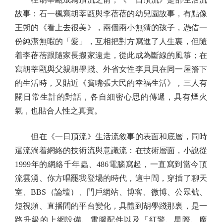
故事：石一楓寫胡莘甌與李蓓蓓的幼兒園故事，有點像
王朔的《看上去很美》，兩個兩小無猜的孩子，憑借一
份純潔無暇的「愛」，互相把對方寫進了人生裏，但隨
着李蓓蓓跟隨家長搬家遠走，從此成為斷線的風箏；在
寫胡莘甌與父親胡學踐、外省女性李貝貝在同一屋簷下
的生活時，又貼近《貧嘴張大民的幸福生活》，三人有
關日常生計的對話，各自細密心思的傳遞，具有煙火
氣，也貼合人性之真實。
但在《一日頂流》生活流敘事的表面和底層，同時
還流淌着網絡的技術流與意識流：在技術層面，小說從
1999年的網絡千年蟲、486電腦寫起，一直寫到當今頂
流雲湧、你方唱罷我登場的時代，這中間，穿插了聊天
室、BBS（論壇）、門戶網站、博客、微博、公眾號、
短視頻、直播間的平台變化，具體到胡學踐那裏，是一
路升級的上網設備、電腦配件以及「紅警、星際、魔