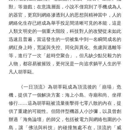
獸」等遊戲；在意識層面，小說不僅寫到了手機成為人
的器官，更寫到網絡滲透到人的思想與精神當中，人的
網絡化生存已經成為舉手投足間清晰可見的本能，這是
人類文明史的一個重大階段，科技對人的改變從未如此
迅速且普遍，當這發生的一切被集中到一名瞬間成名的
網紅身上時，荒誕與失控、同化與異化、焦慮與逃離等
等，進行了一次「超時空聚合」，但凡缺少點兒毅力的
人物，都容易被摧毀，更何況是一向追求躺平人生的平
凡人胡莘甌。
《一日頂流》為胡莘甌成為頂流後的「崩塌」危
機，提供了一個解決方案：海上小島、寺廟和尚、坐禪
修行……這為胡莘甌被流量衝擊得七零八散的內在，提
供了重建的可能性。但陪伴型機器人小沙彌，以及曾創
辦過「海角論壇」的師父，包括被電力與網絡包圍的小
島，讓「佛法與科技」的碰撞無處不在，頂流的「威