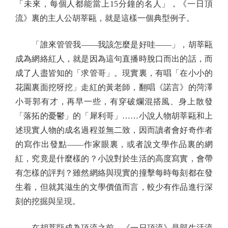
「未來，每個人都能當上15分鐘的名人」，《一日頂
流》裏的主人公胡莘甌，就是這樣一個典型例子。
「誰來管管我——我該怎麼是好哇——」，胡莘甌
成為網絡紅人，就是因為這句直播時脫口而出的話，而
成了人盡皆知的「求管哥」。現實裏，有唱「在小小的
花園裏面挖呀挖」走紅的黃老師，翻唱《諾言》的菏澤
小哥郭有才，再早一些，有穿破爛混搭風、身上散發
「落拓的憂鬱」的「犀利哥」……小說人物胡莘甌和上
述現實人物的成名過程並無二致，因而讀者會好奇作者
的寫作出發點——作家眼裏，或者說文學作品裏的網
紅，究竟是什麼樣的？小說對於生活的高度寫實，會帶
有怎樣的評判？雖然網絡與現實的撞擊每時每刻都在發
生着，但就其滋生的文學價值而言，較少有作品進行深
刻的挖掘與呈現。
在胡莘甌成為頂流之前，《一日頂流》是部生活流