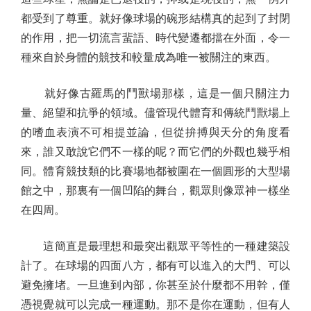
都受到了尊重。就好像球場的碗形結構真的起到了封閉
的作用，把一切流言蜚語、時代變遷都擋在外面，令一
種來自於身體的競技和較量成為唯一被關注的東西。
就好像古羅馬的鬥獸場那樣，這是一個只關注力
量、絕望和抗爭的領域。儘管現代體育和傳統鬥獸場上
的嗜血表演不可相提並論，但從拚搏與天分的角度看
來，誰又敢說它們不一樣的呢？而它們的外觀也幾乎相
同。體育競技類的比賽場地都被圍在一個圓形的大型場
館之中，那裏有一個凹陷的舞台，觀眾則像眾神一樣坐
在四周。
這簡直是最理想和最突出觀眾平等性的一種建築設
計了。在球場的四面八方，都有可以進入的大門、可以
避免擁堵。一旦進到內部，你甚至於什麼都不用幹，僅
憑視覺就可以完成一種運動。那不是你在運動，但有人