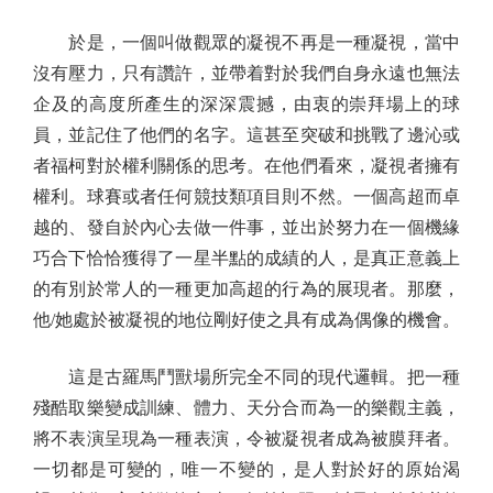
於是，一個叫做觀眾的凝視不再是一種凝視，當中
沒有壓力，只有讚許，並帶着對於我們自身永遠也無法
企及的高度所產生的深深震撼，由衷的崇拜場上的球
員，並記住了他們的名字。這甚至突破和挑戰了邊沁或
者福柯對於權利關係的思考。在他們看來，凝視者擁有
權利。球賽或者任何競技類項目則不然。一個高超而卓
越的、發自於內心去做一件事，並出於努力在一個機緣
巧合下恰恰獲得了一星半點的成績的人，是真正意義上
的有別於常人的一種更加高超的行為的展現者。那麼，
他/她處於被凝視的地位剛好使之具有成為偶像的機會。
這是古羅馬鬥獸場所完全不同的現代邏輯。把一種
殘酷取樂變成訓練、體力、天分合而為一的樂觀主義，
將不表演呈現為一種表演，令被凝視者成為被膜拜者。
一切都是可變的，唯一不變的，是人對於好的原始渴