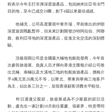
程表示今年主打非洲深度遊產品，包括納米比亞等冷門
目的地，至今已成交10團，創下4屆以來最佳成績。
他補充，公司高度重視中東市場，早前推出的伊朗
深度遊因戰亂暫停，但未來計劃開發沙特阿拉伯、阿聯
酋、敘利亞等地的深度遊產品，促進文化交流的深刻體
驗。
頂級假期公司是全國最大極地包船批發商，今年首
次參與旅遊展。負責人呂才輝向香港文匯報介紹公司推
出北極、南極以及大溪地三地的包船旅遊產品，價格介
乎4萬元至20萬元不等，以華北、華東與華南三地客戶
為主，佔比各三分之一，並指香港顧客消費水平較佳。
昨日適逢父親節，旅遊展成為不少家庭的節日活
動，盧先生一家計劃10月前往重慶、張家界，特意帶同