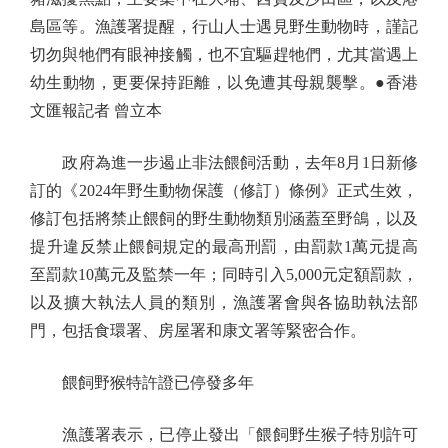
島區等。漁護署提醒，行山人士遇見野生動物時，謹記
切勿與牠們有眼神接觸，也不宜驅趕牠們，尤其當遇上
幼生動物，更要保持距離，以免遭其母親襲擊。●香港
文匯報記者 曾立本
政府為進一步遏止非法餵飼活動，去年8月1日新修
訂的《2024年野生動物保護（修訂）條例》正式生效，
修訂包括將禁止餵飼的野生動物類別涵蓋至野鴿，以及
提升違反禁止餵飼規定的最高刑罰，由罰款1萬元提高
至罰款10萬元及監禁一年；同時引入5,000元定額罰款，
以及擴大執法人員的類別，漁護署會與各協助執法部
門，包括食環署、房屋署和康文署等緊密合作。
餵飼野猴特許證已停發多年
漁護署表示，已停止發出「餵飼野生猴子特別許可