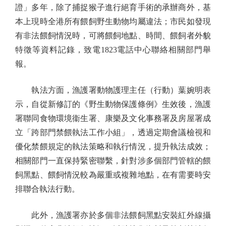
證」多年，除了捕捉猴子進行絕育手術的承辦商外，基
本上現時全港所有餵飼野生動物均屬違法；市民如發現
有非法餵飼情況時，可將餵飼地點、時間、餵飼者外貌
特徵等資料記錄，致電1823電話中心聯絡相關部門舉
報。
執法方面，漁護署動物護理主任（行動）葉婉明表
示，自從新修訂的《野生動物保護條例》生效後，漁護
署聯同食物環境衞生署、康樂及文化事務署及房屋署成
立「跨部門禁餵執法工作小組」，透過定期會議檢視和
優化禁餵規定的執法策略和執行情況，提升執法成效；
相關部門一直保持緊密聯繫，針對涉多個部門管轄的餵
飼黑點、餵飼情況較為嚴重或複雜地點，在有需要時安
排聯合執法行動。
此外，漁護署亦於多個非法餵飼黑點安裝紅外線攝