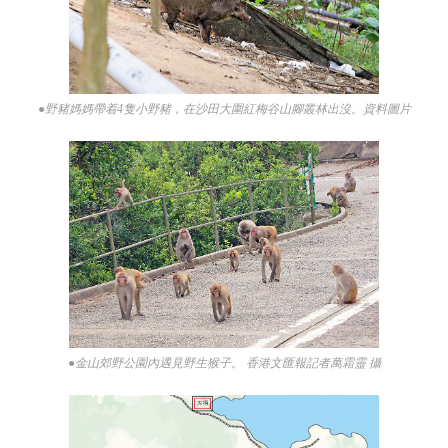
●野豬媽媽帶着4隻小野豬，在沙田大圍紅梅谷山腳叢林出沒。資料圖片
●金山郊野公園內遇見野生猴子。 香港文匯報記者萬霜靈 攝