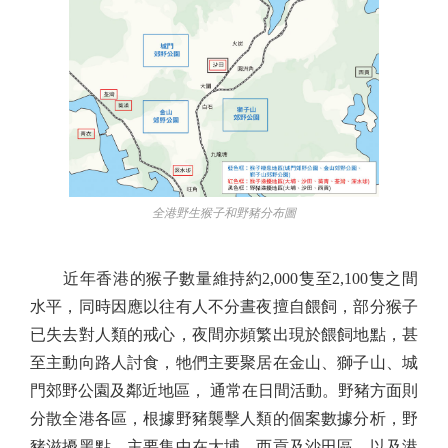
全港野生猴子和野豬分布圖
近年香港的猴子數量維持約2,000隻至2,100隻之間
水平，同時因應以往有人不分晝夜擅自餵飼，部分猴子
已失去對人類的戒心，夜間亦頻繁出現於餵飼地點，甚
至主動向路人討食，牠們主要聚居在金山、獅子山、城
門郊野公園及鄰近地區， 通常在日間活動。野豬方面則
分散全港各區，根據野豬襲擊人類的個案數據分析，野
豬滋擾黑點，主要集中在大埔、西貢及沙田區，以及港