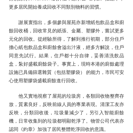
更多居民開始養成回收不同類別物料的習慣。
謝展寰指出，多個參與屋苑亦新增紙包飲品盒和廚
餘回收桶，回收常見的紙張、金屬、塑膠外，嘗試更多
元化的回收。從經驗所得，了解到推行初期，部分住戶
擔心紙包飲品盒和廚餘會溢出汁液，經多方解說，住戶
同意先試行。結果，住戶都十分自律，妥善清洗飲品
盒，紮好盛載廚餘袋子。事實上，現時本港的廚餘處理
設施已具備篩選雜質（包括塑膠袋） 的能力，市民可安
心使用塑膠袋盛載廚餘進行回收。
他又實地視察了屋苑的垃圾房，各類回收物整齊存
放，質素良好，反映前線人員的專業表現。清潔工友亦
反映，分類回收後，垃圾量減少了，另引入智能廚餘
機，日常收集到的垃圾都明顯乾淨了。物管公司代表亦
認同《約章》加強了居民整體乾淨回收的意識。