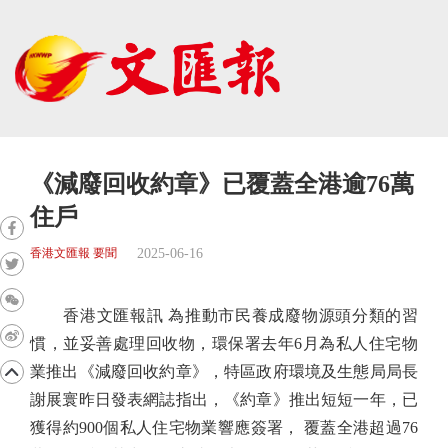
《減廢回收約章》已覆蓋全港逾76萬
住戶
2025-06-16
香港文匯報 要聞
香港文匯報訊 為推動市民養成廢物源頭分類的習
慣，並妥善處理回收物，環保署去年6月為私人住宅物
業推出《減廢回收約章》，特區政府環境及生態局局長
謝展寰昨日發表網誌指出，《約章》推出短短一年，已
獲得約900個私人住宅物業響應簽署， 覆蓋全港超過76