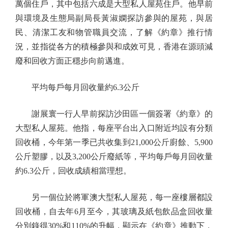
萬個住戶，其中包括六成是大型私人屋苑住戶。他早前
與環境及生態局副局長黃淑嫻探訪參與的屋苑，與居
民、清潔工友和物管職員交流，了解《約章》推行情
況，並指從各方的積極參與和成效可見，香港在源頭減
廢和回收方面正穩步向前邁進。
平均每戶每月回收量約6.3公斤
謝展寰一行人早前探訪沙田區一個簽署《約章》的
大型私人屋苑。他指，每座平台出入口附近均設有分類
回收桶，今年第一季已共收集到21,000公斤廚餘、5,900
公斤塑膠，以及3,200公斤廢紙等，平均每戶每月回收量
約6.3公斤，回收成績相當理想。
另一個位於將軍澳大型私人屋苑，每一座樓層都設
回收桶，自去年6月至今，其玻璃及紙包飲品盒回收量
分別錄得30%和110%的升幅，顯示在《約章》推動下，