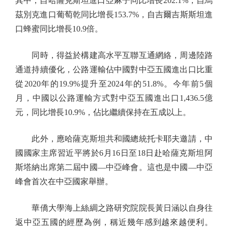
其中，自哈薩克斯坦進口亞麻子同比增長202.1%，自烏
茲別克進口葡萄乾同比增長153.7%，自吉爾吉斯斯坦進
口蜂蜜同比增長10.9倍。
同時，得益於構建高水平互聯互通網絡，周邊陸路
通道持續優化，公路運輸佔中國對中亞五國進出口比重
從2020年的19.9%提升至2024年的51.8%。今年前5個
月，中國以公路運輸方式對中亞五國進出口1,436.5億
元，同比增長10.9%，佔比繼續保持在五成以上。
此外，應哈薩克斯坦共和國總統托卡耶夫邀請，中
國國家主席習近平將於6月16日至18日赴哈薩克斯坦阿
斯塔納出席第二屆中國—中亞峰會。這也是中國—中亞
峰會首次在中亞國家舉辦。
華僑大學海上絲綢之路研究院院長黃日涵以自身往
返中亞五國的經歷為例，稱近幾年感到越來越便利。