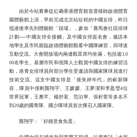
由於今站賽事從紅磡香港體育館首度移師啟德體育
園體藝館上演，早前完成北京站征程的中國女排，昨日
抵港後率先到體藝館「踩場」，參加「賽馬會社區排球
計劃──中國女排全接觸」及中國女排簽名會，邀請本
地學生及市民親臨啟德體藝館觀看中國隊練習，與球迷
互動交流。大會開放場內兩邊觀眾席均坐滿，包括逾3,0
00名學生、基層市民和視障人士觀賞中國女排的練習活
動，港青女排球員與部分學生受邀請與國家隊球員進行
技術交流。這支中國女排是「後朱婷年代」的嶄新陣
容，隊員中僅剩龔翔宇、王媛媛、王夢潔和李盈瑩4位
世界冠軍，王奧芊、楊舒茗、范泊寧、張籽萱等多名不
到20歲的國青隊、國少隊球員首次獲召入國家隊。
龔翔宇：「好鍾意食魚蛋」