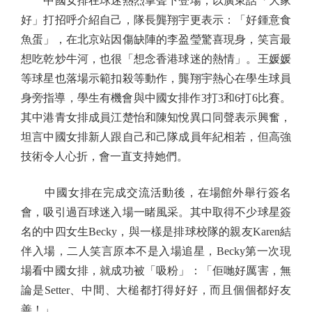
中國女排在球迷熱烈掌聲下登場，以廣東話「大家
好」打招呼介紹自己，隊長龔翔宇更表示：「好鍾意食
魚蛋」，在北京站因傷缺陣的李盈瑩驚喜現身，笑言最
想吃乾炒牛河，也很「想念香港球迷的熱情」。王媛媛
等球星也落場示範扣殺等動作，龔翔宇熱心在學生球員
身旁指導，學生有機會與中國女排作3打3和6打6比賽。
其中港青女排成員江楚怡和陳知悅異口同聲表示興奮，
坦言中國女排新人跟自己和己隊成員年紀相若，但高強
技術令人心折，會一直支持她們。
中國女排在完成交流活動後，在場館外舉行簽名
會，吸引過百球迷入場一睹風采。其中取得不少球星簽
名的中四女生Becky，與一樣是排球校隊的親友Karen結
伴入場，二人笑言原本不是入場追星，Becky第一次現
場看中國女排，就成功被「吸粉」：「佢哋好厲害，無
論是Setter、中間、大槌都打得好好，而且個個都好友
善！」