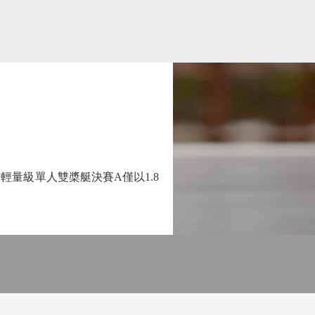
量級單人雙槳艇決賽A僅以1.8