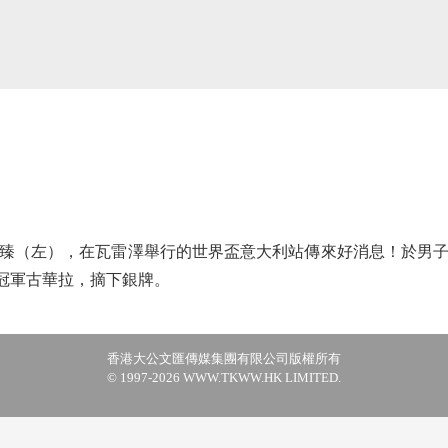
（左），在瓦雷澤舉行的世界盃意大利站傳來好消息！於男子輕
界冠軍古華拉，摘下銀牌。
香港大公文匯傳媒集團有限公司版權所有
© 1997-2026 WWW.TKWW.HK LIMITED.