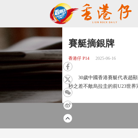
賽艇摘銀牌
香港仔 P14
2025-06-16
30歲中國香港賽艇代表趙顯臻
秒之差不敵烏拉圭的前U23世