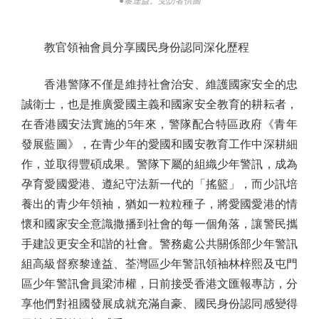
●黎達益。受訪者供圖
教官領袖會員分享國民身份認同深化歷程
香港警隊不僅是維持社會治安、維護國家安全的忠
誠衛士，也是推廣愛國主義和國家安全教育的耕耘者，
在香港國安法實施的5年來，警隊配合特區政府《青年
發展藍圖》，在青少年的愛國和國安教育工作中深耕細
作，並取得豐碩成果。警隊下屬的組織少年警訊，成為
孕育愛國愛港、遵紀守法新一代的「搖籃」，而少訊培
養出的青少年領袖，猶如一粒粒種子，將愛國愛港的情
懷和國家安全意識撒播到社會的每一個角落，讓警民攜
手建設更安全和諧的社會。警務處公共關係部少年警訊
組高級督察黎達益、荃灣區少年警訊領袖林梓熙及屯門
區少年警訊會員梁沛權，日前接受香港文匯報專訪，分
享他們對祖國發展成就充滿自豪、國民身份認同感變得