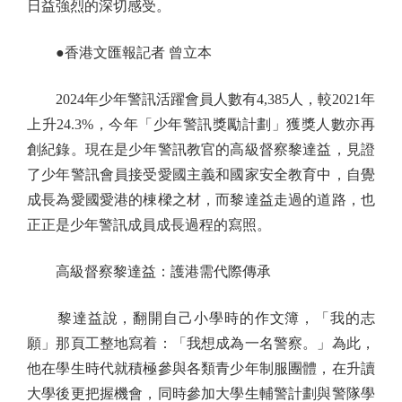
日益強烈的深切感受。
●香港文匯報記者 曾立本
2024年少年警訊活躍會員人數有4,385人，較2021年
上升24.3%，今年「少年警訊獎勵計劃」獲獎人數亦再
創紀錄。現在是少年警訊教官的高級督察黎達益，見證
了少年警訊會員接受愛國主義和國家安全教育中，自覺
成長為愛國愛港的棟樑之材，而黎達益走過的道路，也
正正是少年警訊成員成長過程的寫照。
高級督察黎達益：護港需代際傳承
黎達益說，翻開自己小學時的作文簿，「我的志
願」那頁工整地寫着：「我想成為一名警察。」為此，
他在學生時代就積極參與各類青少年制服團體，在升讀
大學後更把握機會，同時參加大學生輔警計劃與警隊學