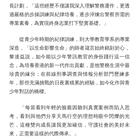
長計劃，「這些經歷不僅讓我深入理解警務運作，更透
過嚴格的步操訓練與紀律培養，逐步淬煉出警察所需的
專業素養，為實現終身志業打下堅實基礎。」
從青少年時期的紀律訓練，到大學教育學系的專業
深造，「以生命影響生命」的師者箴言始終銘刻於心，
黎達益說，如今能以少年警訊教官的身份踐行這一信
念，為培養香港的新一代作出貢獻，是他警務生涯中最
珍貴的緣分；在前線刑事調查與情報分析部門歷練多
年，那些充滿挑戰的日夜裏積累的經驗，如今化作與青
少年對話的橋樑。
「每當看到年輕的臉龐因聽到真實案例而陷入思
考，看到與他們分享天馬行空的理想時眼中閃爍的光
芒，這種雙向成長讓我更加確信，守護社會的美好未
來，正需要這樣的代際傳承。」