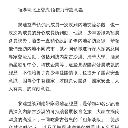
領港青北上交流 悟接力守護意義
黎達益帶領少訊成員一次次到內地交流參觀，也一
次次為成員的身心成長所觸動。他說，少年警訊為拓展
會員視野，過去一直精心設計多條內地參訪路線，帶領
他們走訪內地不同城市，就不同領域進行深入探索及與
專家交流活動，包括到訪內蒙古沙漠、清華大學、酒泉
衛星發射中心、科技企業等，這些見證國家發展成就的
經歷，不僅培養了青少年愛國情懷，也提升了國家安全
意識，因為心中有國家，才能真切體會「國家安全，人
人有責」的深刻意義。
黎達益談到他帶隊最難忘經歷，是帶領40名少訊會
員深入內蒙古沙漠的可持續發展教育之旅：大家在攝氏
40度的高溫下，一同吃蒙古包裏的「粗茶淡飯」、徒步
穿越流動沙丘，以及用被風沙磨損的雙手栽下叢叢樹