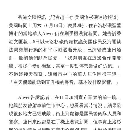
香港文匯報訊（記者趙一存 美國洛杉磯連線報道）
美國時間上周六（6月14日）凌晨2時，住在洛杉磯聖蓋
博市的當地華人Aiwen仍在刷手機瀏覽新聞。她告訴香
港文匯報，6日以來洛杉磯街頭抗議美國移民及海關執
法局突襲行動的和平示威逐漸升級，已演變成連日騷
亂，最初他們頗為擔憂，「我與朋友在這邊合作開餐
館，很擔心受到衝擊，甚至一度暫停營業做好防範。」
不過經幾天觀察，遠離市中心的華人居住區很平靜，
「白天偶爾能聽到直升機的聲音。基本沒什麼影響。」
Aiwen告訴記者，在11日加州宣布宵禁的前一晚，
她與朋友曾駕車前往市中心，想看看當時情況，結果發
現很多地方已經戒嚴，街上到處都是國民警衛隊人員和
警察。連日來她都是在手機上瀏覽新聞，但事實上洛杉
磯的混亂情況只局限在市中心個別街區，大部分地區相