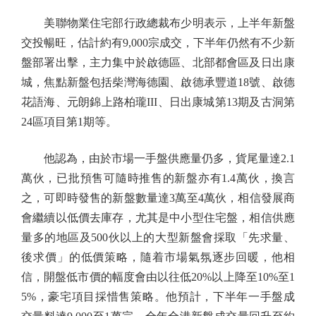
美聯物業住宅部行政總裁布少明表示，上半年新盤
交投暢旺，估計約有9,000宗成交，下半年仍然有不少新
盤部署出擊，主力集中於啟德區、北部都會區及日出康
城，焦點新盤包括柴灣海德園、啟德承豐道18號、啟德
花語海、元朗錦上路柏瓏III、日出康城第13期及古洞第
24區項目第1期等。
他認為，由於市場一手盤供應量仍多，貨尾量達2.1
萬伙，已批預售可隨時推售的新盤亦有1.4萬伙，換言
之，可即時發售的新盤數量達3萬至4萬伙，相信發展商
會繼續以低價去庫存，尤其是中小型住宅盤，相信供應
量多的地區及500伙以上的大型新盤會採取「先求量、
後求價」的低價策略，隨着市場氣氛逐步回暖，他相
信，開盤低市價的幅度會由以往低20%以上降至10%至1
5%，豪宅項目採惜售策略。他預計，下半年一手盤成