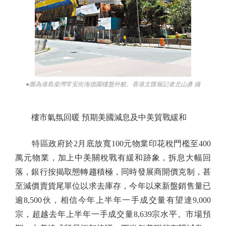
●圖為港島柴灣常安街海德園樓盤外貌。香港文匯報記者北山彥 攝
樓市氣氛回暖 預期美國減息及中美貿戰緩和
特區政府於2月底放寬100元物業印花稅門檻至400
萬元物業，加上中美關稅戰有緩和跡象，拆息大幅回
落，銀行按揭取態轉趨積極，同時發展商開價克制，甚
至減價賣貨尾單位以求去庫存，今年以來新盤銷售量已
逾8,500伙，相信今年上半年一手成交量有望達9,000
宗，超越去年上半年一手成交量8,639宗水平。市場預