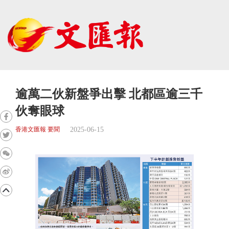
逾萬二伙新盤爭出擊 北都區逾三千
伙奪眼球
2025-06-15
香港文匯報 要聞