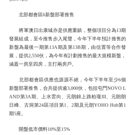
北部都會區6新盤部署推售
將軍澳日出康城亦是供應重鎮，整個項目分為13期
發展組成，至今推售步入尾聲，今年下半年預計推售的
新盤為最後一期第13A期及第13B期，由信置等合作發
展，提供2,550伙，為今年有計劃推售的最大規模新盤，
涵蓋一房至四房，主打兩房戶。
北部都會區供應也源源不絕，今年下半年至少6個
新盤部署推售，合共提供逾3,000伙，包括屯門NOVO L
AND第3A期、上水雲向、元朗錦上路柏瓏III、元朗朗
日峰、古洞第24區項目第1、2期及元朗YOHO Hub第1
期5座。
開盤低市價料10%至15%