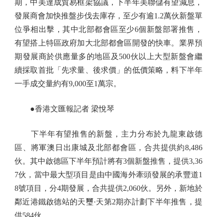
期，中美達成貿易框架協議，下半年美聯儲有望減息，
發展商會加快推盤步伐去庫存，至少有逾1.2萬伙新盤單
位爭相出擊，其中北部都會區至少6個新盤部署推售，
有望搭上特區政府加大北部都會區開發的快車。業界預
期發展商於供應量多的地區及500伙以上大型新盤會繼
續採取首批「先求量、後求價」的低價策略，料下半年
一手成交量約有9,000至1萬宗。
●香港文匯報記者 梁悅琴
下半年有望推售的新盤，主力分布於九龍東啟德
區、將軍澳日出康城及北部都會區，合共提供約8,486
伙。其中啟德區下半年預計將有3個新盤推售，提供3,36
7伙，當中最大型項目是由中國海外牽頭發展的承豐道1
8號項目，分4期發展，合共提供2,060伙。另外，新地於
鄰近港鐵啟德站的天璽·天第2期亦計劃下半年推售，提
供584伙。