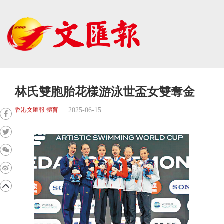
林氏雙胞胎花樣游泳世盃女雙奪金
2025-06-15
香港文匯報 體育