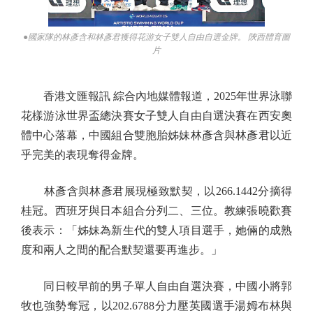
●國家隊的林彥含和林彥君獲得花游女子雙人自由自選金牌。 陝西體育圖
片
香港文匯報訊 綜合內地媒體報道，2025年世界泳聯
花樣游泳世界盃總決賽女子雙人自由自選決賽在西安奧
體中心落幕，中國組合雙胞胎姊妹林彥含與林彥君以近
乎完美的表現奪得金牌。
林彥含與林彥君展現極致默契，以266.1442分摘得
桂冠。西班牙與日本組合分列二、三位。教練張曉歡賽
後表示：「姊妹為新生代的雙人項目選手，她倆的成熟
度和兩人之間的配合默契還要再進步。」
同日較早前的男子單人自由自選決賽，中國小將郭
牧也強勢奪冠，以202.6788分力壓英國選手湯姆布林與