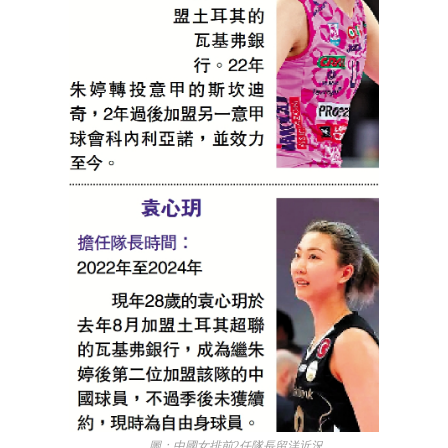
圖：中國女排前2任隊長留洋近況