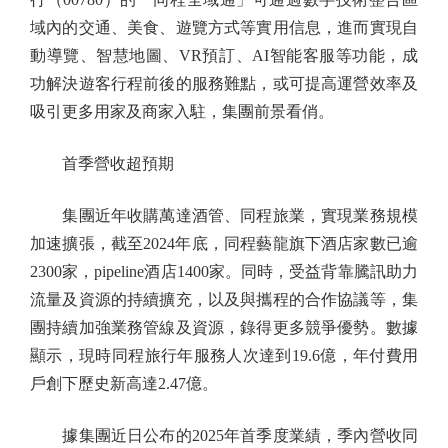
域內的交通、美食、遊覽方式等實用信息，進而實現自
動導覽、智慧地圖、VR預訂、AI智能客服等功能，成
功解決遊客行程前後的服務難點，或可提高運營效率及
吸引更多用家及商家入駐，集團前景看俏。
首季營收超預期
集團近年收購萬達酒管、同程旅業，實現業務規模
加速擴張，截至2024年底，同程藝龍旗下酒店家數已逾
2300家，pipeline酒店1400家。同時，受益背靠騰訊助力
流量及資源的持續擴充，以及與攜程的合作協議等，集
團持續加強業務管線及資源，錄得更多競爭優勢。數據
顯示，現時同程旅行年服務人次達到19.6億，年付費用
戶創下歷史新高達2.47億。
據集團近日公布的2025年首季度業績，季內營收同