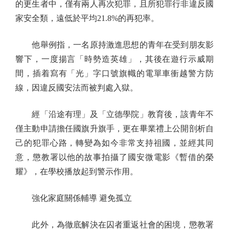
的更生者中，僅有兩人再次犯罪，且所犯罪行非違反國
家安全類，遠低於平均21.8%的再犯率。
他舉例指，一名原持激進思想的青年在受到朋友影
響下，一度揚言「時勢造英雄」，其後在遊行示威期
間，插着寫有「光」字口號旗幟的電單車衝越警方防
線，因違反國安法而被判處入獄。
經「沿途有理」及「立德學院」教育後，該青年不
僅主動申請擔任國旗升旗手，更在畢業禮上公開剖析自
己的犯罪心路，轉變為如今非常支持祖國，並經其同
意，懲教署以他的故事拍攝了國安微電影《暫借的榮
耀》，在學校播放起到警示作用。
強化家庭關係輔導 避免孤立
此外，為徹底解決在囚者重返社會的困境，懲教署