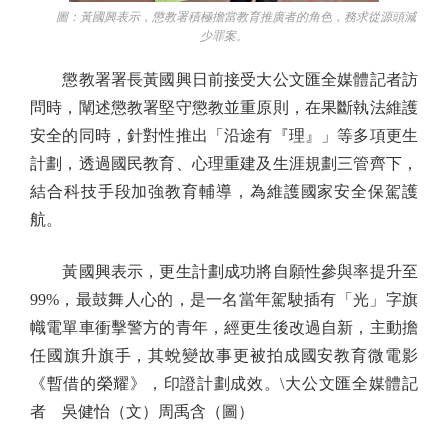
圖：黃國興表示，懲教署積極擔當教育推廣者的角色，務求從源頭減
少罪案。
懲教署署長黃國興日前接受大公文匯全媒體記者訪
問時，闡述懲教署堅守懲教並重原則，在果斷執法維護
安全的同時，針對性推出「沿途有『理』」等多項更生
計劃，透過國民教育、心理重建及生涯規劃三管齊下，
結合科技手段加強教育輔導，為維護國家安全保駕護
航。
黃國興表示，更生計劃成功將自願性參與率提升至
99%，最鼓舞人心的，是一名當年駕駛插有「光」字旗
幟電單車衝擊警方的青年，經更生後改過自新，主動擔
任國旗升旗手，其蛻變故事更被拍成國安教育微電影
《暫借的榮耀》，印證計劃成效。\大公文匯全媒體記
者 吳健怡（文）周禹含（圖）