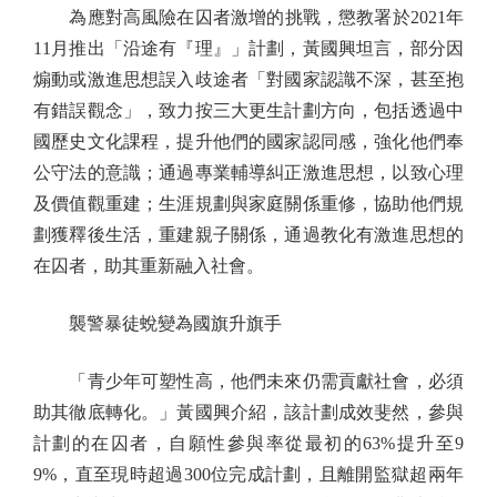
為應對高風險在囚者激增的挑戰，懲教署於2021年
11月推出「沿途有『理』」計劃，黃國興坦言，部分因
煽動或激進思想誤入歧途者「對國家認識不深，甚至抱
有錯誤觀念」，致力按三大更生計劃方向，包括透過中
國歷史文化課程，提升他們的國家認同感，強化他們奉
公守法的意識；通過專業輔導糾正激進思想，以致心理
及價值觀重建；生涯規劃與家庭關係重修，協助他們規
劃獲釋後生活，重建親子關係，通過教化有激進思想的
在囚者，助其重新融入社會。
襲警暴徒蛻變為國旗升旗手
「青少年可塑性高，他們未來仍需貢獻社會，必須
助其徹底轉化。」黃國興介紹，該計劃成效斐然，參與
計劃的在囚者，自願性參與率從最初的63%提升至9
9%，直至現時超過300位完成計劃，且離開監獄超兩年