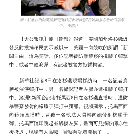
圖：駐洛杉磯的英國新聞攝影記者斯特恩7日晚間被非致命武器擊
中。\美聯社
【大公報訊】據《衛報》報道：美國加州洛杉磯爆
發反對搜捕移民的示威以來，美國一向鼓吹的所謂「新
聞自由」淪為笑話。多位記者被防暴警察的橡膠子彈擊
中，或者中催淚彈，有記者被警方短暫拘留。
新華社記者8日在洛杉磯現場採訪時，一名記者肩
膊被催淚彈打中，另一名攝影記者左腿亦遭橡膠子彈打
中。澳洲9新聞台記者托馬西8日在洛杉磯直播時，遭防
暴警察發射的橡膠子彈打中腿部。視頻顯示，托馬西面
向鏡頭直播時，背後一名執法人員轉向她發射橡膠子
彈。托馬西隨即跳起並觸摸左腳，畫面可見攝影師亦往
後撤退，現場有人高喊「警察向記者開槍了」。