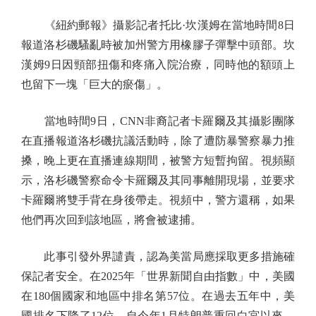
《紐約郵報》攝影記者托比·坎漢姆在當地時間8日
報道洛杉磯騷亂時被加州警方用橡膠子彈擊中頭部。坎
漢姆9日因頸部扭傷和疼痛入院治療，同時他的額頭上
也留下一塊「巨大的瘀傷」。
當地時間9日，CNN非裔記者卡羅爾及其攝影團隊
在直播報道洛杉磯抗議活動時，除了遭防暴警察暴力推
搡，晚上更在直播連線期間，被警方短暫拘留。視頻顯
示，洛杉磯警察命令卡羅爾及其同事離開現場，並要求
卡羅爾將雙手背在身後帶走。視頻中，警方還稱，如果
他們再次回到該地區，將會被逮捕。
此事引發外界譴責，認為美當局應採取更多措施確
保記者安全。在2025年「世界新聞自由指數」中，美國
在180個國家和地區中排名第57位。在過去五年中，美
國排名下降了12位。自今年1月特朗普重回白宮以來，