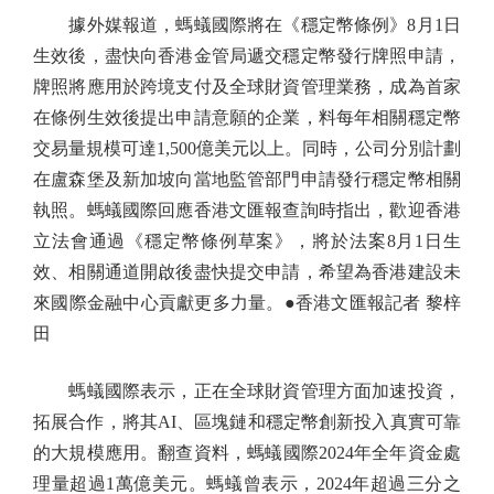
據外媒報道，螞蟻國際將在《穩定幣條例》8月1日
生效後，盡快向香港金管局遞交穩定幣發行牌照申請，
牌照將應用於跨境支付及全球財資管理業務，成為首家
在條例生效後提出申請意願的企業，料每年相關穩定幣
交易量規模可達1,500億美元以上。同時，公司分別計劃
在盧森堡及新加坡向當地監管部門申請發行穩定幣相關
執照。螞蟻國際回應香港文匯報查詢時指出，歡迎香港
立法會通過《穩定幣條例草案》，將於法案8月1日生
效、相關通道開啟後盡快提交申請，希望為香港建設未
來國際金融中心貢獻更多力量。●香港文匯報記者 黎梓
田
螞蟻國際表示，正在全球財資管理方面加速投資，
拓展合作，將其AI、區塊鏈和穩定幣創新投入真實可靠
的大規模應用。翻查資料，螞蟻國際2024年全年資金處
理量超過1萬億美元。螞蟻曾表示，2024年超過三分之