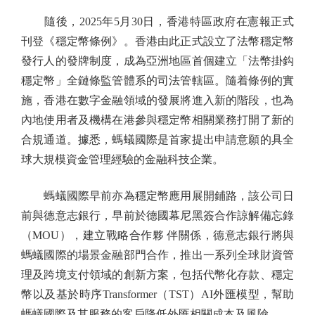
隨後，2025年5月30日，香港特區政府在憲報正式
刊登《穩定幣條例》。香港由此正式設立了法幣穩定幣
發行人的發牌制度，成為亞洲地區首個建立「法幣掛鈎
穩定幣」全鏈條監管體系的司法管轄區。隨着條例的實
施，香港在數字金融領域的發展將進入新的階段，也為
內地使用者及機構在港參與穩定幣相關業務打開了新的
合規通道。據悉，螞蟻國際是首家提出申請意願的具全
球大規模資金管理經驗的金融科技企業。
螞蟻國際早前亦為穩定幣應用展開鋪路，該公司日
前與德意志銀行，早前於德國幕尼黑簽合作諒解備忘錄
（MOU），建立戰略合作夥 伴關係，德意志銀行將與
螞蟻國際的場景金融部門合作，推出一系列全球財資管
理及跨境支付領域的創新方案，包括代幣化存款、穩定
幣以及基於時序Transformer（TST）AI外匯模型，幫助
螞蟻國際及其服務的客戶降低外匯相關成本及風險。