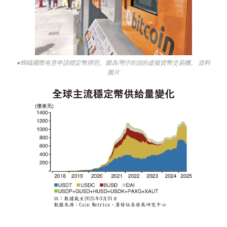
●螞蟻國際有意申請穩定幣牌照。圖為灣仔街頭的虛擬貨幣交易機。 資料
圖片