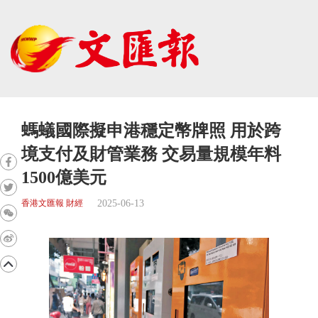
螞蟻國際擬申港穩定幣牌照 用於跨
境支付及財管業務 交易量規模年料
1500億美元
2025-06-13
香港文匯報 財經