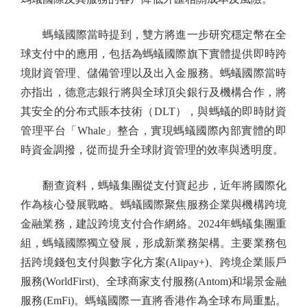
螞蟻國際當時提到，雙方將進一步研究穩定幣在全
球支付中的應用，包括為螞蟻國際旗下實體提供即時跨
境財資管理、儲備管理以及出入金服務。螞蟻國際當時
亦指出，德意志銀行將與全球頂尖銀行及機構合作，將
其安全的分布式賬本技術（DLT），與螞蟻的即時財資
管理平台「Whale」整合，實現螞蟻國際內部實體的即
時資金調撥，從而提升全球財資管理的效率與透明度。
翻查資料，螞蟻集團從支付寶起步，近年將國際化
作為核心發展戰略。螞蟻國際聚焦服務企業與機構跨境
金融業務，建設跨境支付合作網絡。2024年螞蟻集團重
組，螞蟻國際獨立發展，形成新業務架構。主要業務包
括跨境錢包支付與數字化方案(Alipay+)、跨境企業賬戶
服務(WorldFirst)、全球商家支付服務(Antom)和場景金融
服務(EmFi)。螞蟻國際一直將香港作為全球布局重點。