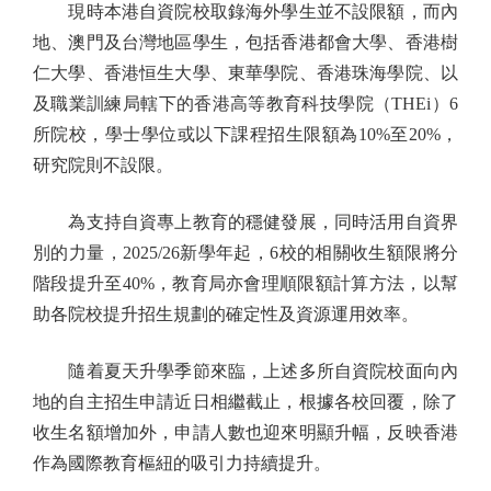
現時本港自資院校取錄海外學生並不設限額，而內
地、澳門及台灣地區學生，包括香港都會大學、香港樹
仁大學、香港恒生大學、東華學院、香港珠海學院、以
及職業訓練局轄下的香港高等教育科技學院（THEi）6
所院校，學士學位或以下課程招生限額為10%至20%，
研究院則不設限。
為支持自資專上教育的穩健發展，同時活用自資界
別的力量，2025/26新學年起，6校的相關收生額限將分
階段提升至40%，教育局亦會理順限額計算方法，以幫
助各院校提升招生規劃的確定性及資源運用效率。
隨着夏天升學季節來臨，上述多所自資院校面向內
地的自主招生申請近日相繼截止，根據各校回覆，除了
收生名額增加外，申請人數也迎來明顯升幅，反映香港
作為國際教育樞紐的吸引力持續提升。