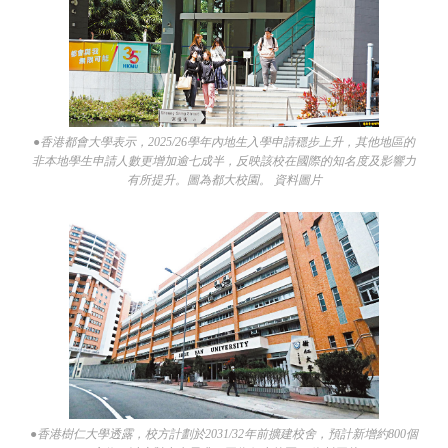
●香港都會大學表示，2025/26學年內地生入學申請穩步上升，其他地區的
非本地學生申請人數更增加逾七成半，反映該校在國際的知名度及影響力
有所提升。圖為都大校園。 資料圖片
●香港樹仁大學透露，校方計劃於2031/32年前擴建校舍，預計新增約800個