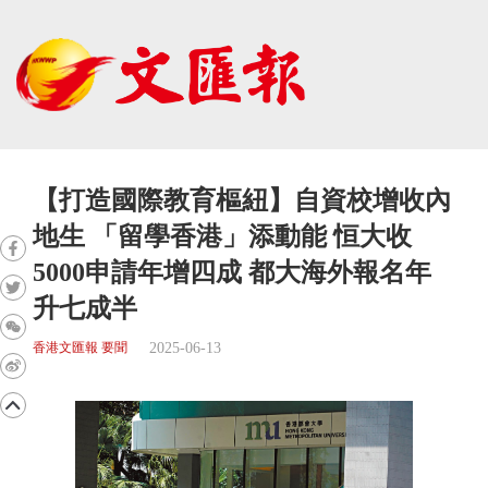
【打造國際教育樞紐】自資校增收內
地生 「留學香港」添動能 恒大收
5000申請年增四成 都大海外報名年
升七成半
2025-06-13
香港文匯報 要聞