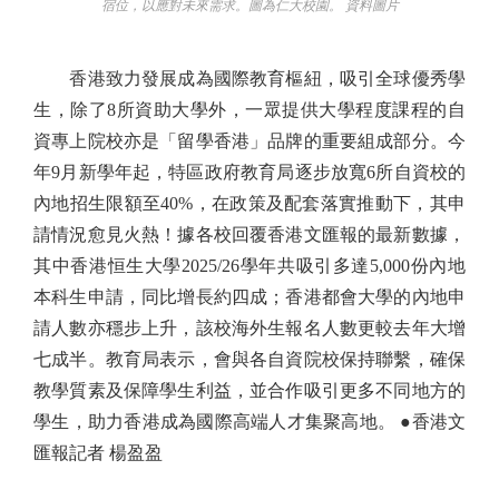
宿位，以應對未來需求。圖為仁大校園。 資料圖片
香港致力發展成為國際教育樞紐，吸引全球優秀學
生，除了8所資助大學外，一眾提供大學程度課程的自
資專上院校亦是「留學香港」品牌的重要組成部分。今
年9月新學年起，特區政府教育局逐步放寬6所自資校的
內地招生限額至40%，在政策及配套落實推動下，其申
請情況愈見火熱！據各校回覆香港文匯報的最新數據，
其中香港恒生大學2025/26學年共吸引多達5,000份內地
本科生申請，同比增長約四成；香港都會大學的內地申
請人數亦穩步上升，該校海外生報名人數更較去年大增
七成半。教育局表示，會與各自資院校保持聯繫，確保
教學質素及保障學生利益，並合作吸引更多不同地方的
學生，助力香港成為國際高端人才集聚高地。 ●香港文
匯報記者 楊盈盈