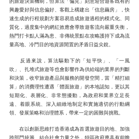
的旅遊決策機制，但算法「偏見」刻意迎合遊客既有的
興趣愛好與信息偏好、客觀上構建出「信息繭房」，快
速生成的行程規劃方案容易造成旅遊過程的模式化、同
質化，過度集中的網紅效應會導致遊客流向嚴重失衡，
熱門打卡點人滿為患、非傳統景點在攻略護持下成為流
量高地、冷門目的地資源閒置的矛盾日益尖銳。
反過來說，算法驅動下的「短平快」、「一風
吹」、扎堆式旅遊等也會影響作為供給端的業界的判斷
和決策，收窄旅遊產品與服務的開發空間，當「精打細
算」的消費理性遭遇「體面旅遊」的本地認知，更以其
短期化、表層化、非常態擾動，為政府和業界立足長
遠、着眼系統、深入細緻地制定和實施適切的行動綱
領、發展策略和治理體系，帶來一定的困難與挑戰。
在以創新思維打造香港成為首選旅遊目的地、加強
跨部門統籌、結合社會力量之外，特區政府應具有前瞻