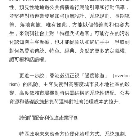
性、預見性地通過公共傳播進行輿論引導和行動倡導，
並堅持對旅遊業發展加強頂層設計、系統規劃、長期統
籌、落地實施。唯有如此，方能以個體善意和包容共
生，來消弭社會上對「特種兵式遊客」可能存在的污名
化認知與主客摩擦，也才能從算法和網紅手中，爭取到
對何為香港傳統、特色、經典、亮點的更多的定義權、
認可權和話語權。
更進一步說，香港必須正視「過度旅遊」（overtou
rism）的風險、主客失衡對高密度城市及本地社區的影
響、高度依賴市場機制時供需結構的系統性錯配、公共
資源和基礎設施超負荷運轉對社會治理成本的拉升。
跨部門配合利促進產業平衡
特區政府未來應全方位優化治理方式、系統規劃、