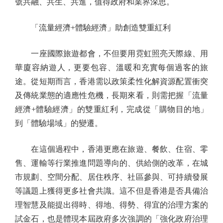
號共融、共生、共進，值得政府和業界深思。
「流量經濟+體驗經濟」助創造雙重紅利
一座國際旅遊都會，不但要用霓虹照亮天際線、用
華廈容納遊人，更要包容、溫暖和充實每個過客的旅
途。從短期而言，香港需以政策柔性化解資源配置衝突
及傳統業態的適應性危機，長期來看，則需把握「流量
經濟+體驗經濟」的雙重紅利，完成從「購物目的地」
到「體驗場域」的變遷。
在這個過程中，香港更應在旅遊、餐飲、住宿、零
售、運輸等行業推進問題導向的、供給側的改革，在城
市規劃、空間分配、居住秩序、社區參與、可持續發展
等議題上獲得更多社會共識。這不但是香港是否具備治
理智慧及能提出得時、得地、得勢、得宜的治理方案的
試金石，也是體現本屆政府多次強調的「強化政府治理