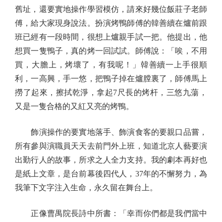
舊址，還要實地操作學習模仿，請來好幾位飯莊子老師
傅，給大家現身說法。扮演烤鴨師傅的韓善續在爐前跟
班已經有一段時間，很想上爐親手試一把。他提出，他
想買一隻鴨子，真的烤一回試試。師傅說：「唉，不用
買，大膽上，烤壞了，有我呢！」韓善續一上手很順
利，一高興，手一悠，把鴨子掉在爐膛裏了，師傅馬上
撈了起來，擦拭乾淨，拿起7尺長的烤杆，三悠九蕩，
又是一隻合格的又紅又亮的烤鴨。
飾演操作的要實地落手、飾演食客的要親口品嘗，
所有參與演職員天天去前門外上班，知道北京人藝要演
出勤行人的故事，所求之人全力支持。我的劇本再好也
是紙上文章，是台前幕後四代人，37年的不懈努力，為
我筆下文字注入生命，永久留在舞台上。
正像曹禺院長詩中所書：「幸而你們都是我們當中