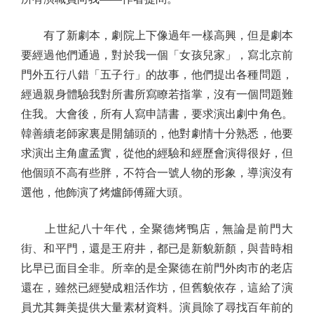
有了新劇本，劇院上下像過年一樣高興，但是劇本
要經過他們通過，對於我一個「女孩兒家」，寫北京前
門外五行八錯「五子行」的故事，他們提出各種問題，
經過親身體驗我對所書所寫瞭若指掌，沒有一個問題難
住我。大會後，所有人寫申請書，要求演出劇中角色。
韓善續老師家裏是開舖頭的，他對劇情十分熟悉，他要
求演出主角盧孟實，從他的經驗和經歷會演得很好，但
他個頭不高有些胖，不符合一號人物的形象，導演沒有
選他，他飾演了烤爐師傅羅大頭。
上世紀八十年代，全聚德烤鴨店，無論是前門大
街、和平門，還是王府井，都已是新貌新顏，與昔時相
比早已面目全非。所幸的是全聚德在前門外肉市的老店
還在，雖然已經變成粗活作坊，但舊貌依存，這給了演
員尤其舞美提供大量素材資料。演員除了尋找百年前的