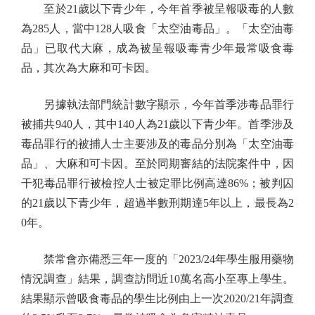
至於21歲以下青少年，今年首季被呈報吸毒的人數
為285人，當中128人吸食「太空油毒品」。「太空油毒
品」已取代大麻，成為被呈報吸毒青少年最常吸食毒
品，其次為大麻和可卡因。
另據執法部門統計數字顯示，今年首季涉毒品罪行
被捕共940人，其中140人為21歲以下青少年。首季涉及
毒品罪行的被捕人士主要涉及的毒品分別為「太空油毒
品」、大麻和可卡因。至於同期審結的法院案件中，因
干犯毒品罪行被檢控人士被定罪比例高達86%；被判囚
的21歲以下青少年，超過半數刑期達5年以上，最長為2
0年。
禁常會亦備悉三年一度的「2023/24年學生服用藥物
情況調查」結果，調查訪問近10萬名高小至專上學生。
結果顯示曾吸食毒品的學生比例由上一次2020/21年調查