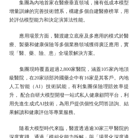
集團為內地首家在醫療垂直領域，擁有低成本模型
增量訓練的完善技術體系，構建多個自建醫療榜單，用
於評估模型能力和決定演算法性能。
應用場景方面，醫渡建立底座及多應用的模式於醫
療、製藥和健康保險等多個業務領域獲得廣泛應用，實
現「醫、藥、險、患」全場景解決方案。
集團現時覆蓋超過2,800家醫院，涵蓋105家內地頂
級醫院，在20家頭部跨國藥企中有16家是其客戶。內地
人工智能（AI）技術賦能，有利集團保險理賠效率提
升， 配合自研大模型開發一站式私人健康顧問平台，利
用先進生成式AI技術，為用戶提供個性化問答諮詢、結
果解讀和健康評估等專業服務。
隨着大模型時代來臨，醫渡透過逾30家三甲醫院的
深度實踐，通過「模組化能力拆解」與「場景化深度適