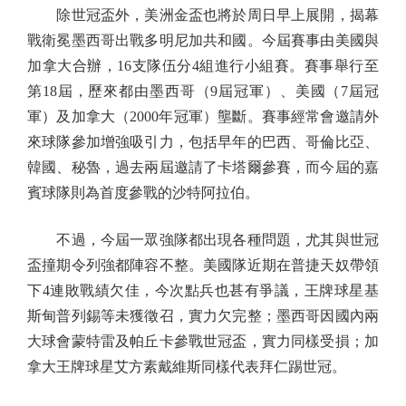
除世冠盃外，美洲金盃也將於周日早上展開，揭幕
戰衛冕墨西哥出戰多明尼加共和國。今屆賽事由美國與
加拿大合辦，16支隊伍分4組進行小組賽。賽事舉行至
第18屆，歷來都由墨西哥（9屆冠軍）、美國（7屆冠
軍）及加拿大（2000年冠軍）壟斷。賽事經常會邀請外
來球隊參加增強吸引力，包括早年的巴西、哥倫比亞、
韓國、秘魯，過去兩屆邀請了卡塔爾參賽，而今屆的嘉
賓球隊則為首度參戰的沙特阿拉伯。
不過，今屆一眾強隊都出現各種問題，尤其與世冠
盃撞期令列強都陣容不整。美國隊近期在普捷天奴帶領
下4連敗戰績欠佳，今次點兵也甚有爭議，王牌球星基
斯甸普列錫等未獲徵召，實力欠完整；墨西哥因國內兩
大球會蒙特雷及帕丘卡參戰世冠盃，實力同樣受損；加
拿大王牌球星艾方素戴維斯同樣代表拜仁踢世冠。