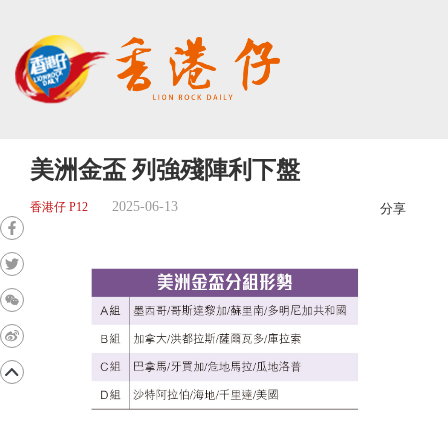
美洲金盃 列強殘陣利下盤
2025-06-13
香港仔 P12
分享