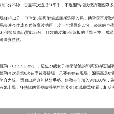
前3分25秒，雷霆再次追成51平手，不過溜馬很快便憑藉團隊
得12分，但他第3節與謝倫威廉斯迅即入局，助雷霆再度取
馬夫連今仗成奇兵兼贏波功臣，攻下全場最高27分，麥康納也帶來
利保頓負傷仍貢獻22分、11次助攻和9個籃板的「準三雙」成
下總決賽勝仗。
Caitlin Clark），這位23歲女子控衛偕她的印第安納狂
姬勒今次是第8次在季後賽撐場，只要有她在現場，溜馬贏足8
笑容之餘，還做出經典的勒頸手勢。姬勒去年加入WNBA後，
她上場，狂熱隊的電視轉播平均能吸引181萬觀眾收看，相反沒