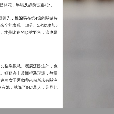
多點開花，半場反超前雷霆4分。
得領先，惟溜馬在第4節的關鍵時
全能表現，10分、5次助攻加5
績，才是比賽的頭號要角，這也是
熱隊友臨場觀戰。獲廣泛關注外，也
場。姬勒亦非常懂得氹球迷，每當
為這項女子運動帶來前所未有關注
有她，就降至84.7萬人，足見此