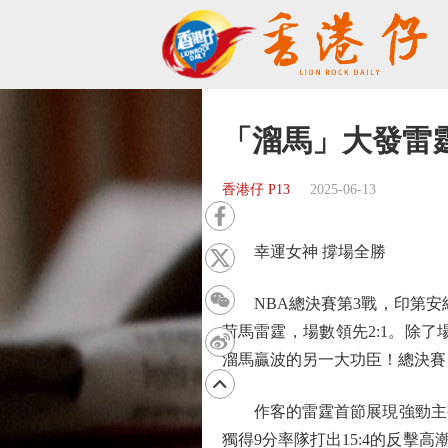
「溜馬」大發雷霆
香港仔 P13
2025-06-13
幸運女神 撐場全勝
NBA總決賽第3戰，印第安納溜
荷馬雷霆，場數領先2:1。除
溜馬贏波的另一大功臣！總決賽 Gam
作客的雷霆首節展現強勁主宰
獨得9分率隊打出15:4的反擊