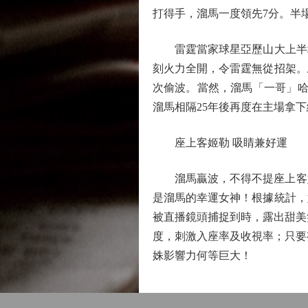
打得手，溜馬一度領先7分。半場
雷霆當家球星亞歷山大上半場僅
刻火力全開，令雷霆無從招架。
次偷波。當然，溜馬「一哥」哈
溜馬相隔25年後再度在主場拿
座上客姬勒 吸睛兼好運
溜馬贏波，不得不提座上客姬勒（
是溜馬的幸運女神！根據統計，
被直播鏡頭捕捉到時，露出甜美
度，刺激入座率及收視率；只要有
姝影響力何等巨大！