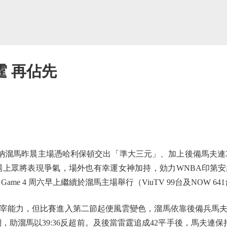
 再佔先
馬昨晨主場憑哈利保頓交出「準大三元」、加上後備馬夫連攻入2
了場上眾將表現爭氣，場外也有幸運女神加持，効力WNBA印第
e 4 周六早上繼續於溜馬主場舉行（ViuTV 99台及NOW 641
能力，但比賽進入第二節起便風雲變色，溜馬依靠後備兵馬夫
高潮，助溜馬以39:36反超前。及後當雷霆追成42平手後，馬夫連