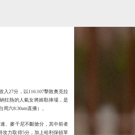
7分，以116:107擊敗奧克拉
安納狂熱的人氣女將姬勒捧場，是
台周六8:30am直播）。
連、麥干尼不斷搶分，其中前者
保持攻力取得5分，加上哈利保頓單