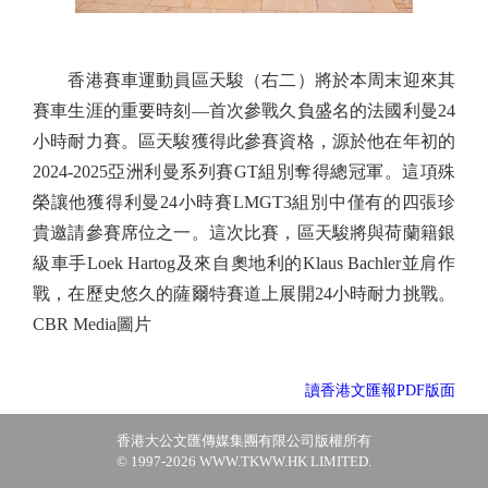
香港賽車運動員區天駿（右二）將於本周末迎來其
賽車生涯的重要時刻—首次參戰久負盛名的法國利曼24
小時耐力賽。區天駿獲得此參賽資格，源於他在年初的
2024-2025亞洲利曼系列賽GT組別奪得總冠軍。這項殊
榮讓他獲得利曼24小時賽LMGT3組別中僅有的四張珍
貴邀請參賽席位之一。這次比賽，區天駿將與荷蘭籍銀
級車手Loek Hartog及來自奧地利的Klaus Bachler並肩作
戰，在歷史悠久的薩爾特賽道上展開24小時耐力挑戰。
CBR Media圖片
讀香港文匯報PDF版面
香港大公文匯傳媒集團有限公司版權所有
© 1997-2026 WWW.TKWW.HK LIMITED.