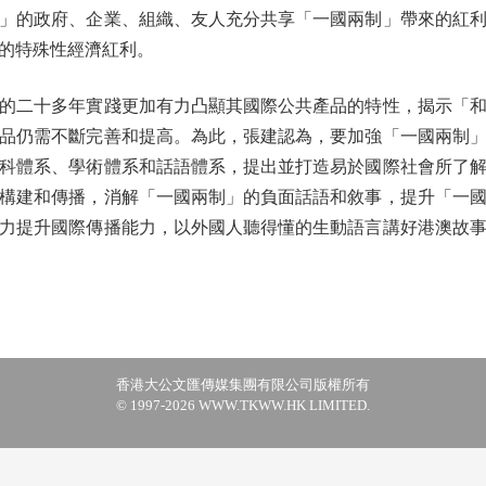
」的政府、企業、組織、友人充分共享「一國兩制」帶來的紅
的特殊性經濟紅利。
二十多年實踐更加有力凸顯其國際公共產品的特性，揭示「和
品仍需不斷完善和提高。為此，張建認為，要加強「一國兩制
科體系、學術體系和話語體系，提出並打造易於國際社會所了
構建和傳播，消解「一國兩制」的負面話語和敘事，提升「一
力提升國際傳播能力，以外國人聽得懂的生動語言講好港澳故
香港大公文匯傳媒集團有限公司版權所有
© 1997-2026 WWW.TKWW.HK LIMITED.