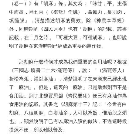
（卷一）》有「胡麻」條，其文為：「味甘，平。主傷
中虛羸，補五內（《御覽》作臟），益氣力，長肌肉，
填髓腦」，清楚描述胡麻的藥效。除《神農本草經》
外，同時期的《四民月令》也有「胡麻」的記載。該書
記載，在二月之時，「可種大豆，可種胡麻」，也即說
明了胡麻在東漢時期已經成為重要的農作物。
那胡麻什麼時候才成為我們重要的食用油呢？根據
《三國志·魏書二十六·滿寵傳》，說：「（滿寵等人）
折松為炬，灌以麻油」，清楚說明了在東漢末已經出現
了「麻油」。但是，這裏的「麻油」只是助燃劑而不是
食用油。到了北魏賈思勰《齊民要術》便已有麻油作為
食用油的記載。其書之《胡麻第十三》記：「今世有白
胡麻、八稜胡麻。白者油多，人可以為飯，惟治脫之煩
也」，顯然說明了已有以麻油入饌的做法，不過這時候
提煉不便，所以難以普及。