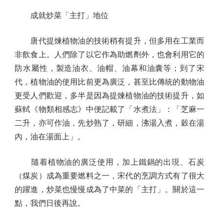
成就炒菜「主打」地位
唐代提煉植物油的技術稍有提升，但多用在工業而
非飲食上。人們除了以它作為助燃劑外，也會利用它的
防水屬性，製造油衣、油帽、油幕和油囊等；到了宋
代，植物油的使用比前更為廣泛，甚至比傳統的動物油
更受人們歡迎，多半是因為提煉植物油的技術提升，如
蘇軾《物類相感志》中便記載了「水煮法」：「芝麻一
二升，亦可作油，先炒熟了，研細，沸湯入煮，穀在湯
內，油在湯面上」。
隨着植物油的廣泛使用，加上鐵鍋的出現、石炭
（煤炭）成為重要燃料之一，宋代的烹調方式有了很大
的躍進，炒菜也慢慢成為了中菜的「主打」。關於這一
點，我們日後再說。