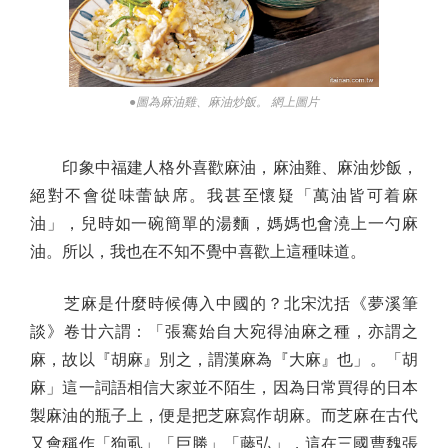
●圖為麻油雞、麻油炒飯。 網上圖片
印象中福建人格外喜歡麻油，麻油雞、麻油炒飯，
絕對不會從味蕾缺席。我甚至懷疑「萬油皆可着麻
油」，兒時如一碗簡單的湯麵，媽媽也會澆上一勺麻
油。所以，我也在不知不覺中喜歡上這種味道。
芝麻是什麼時候傳入中國的？北宋沈括《夢溪筆
談》卷廿六謂：「張騫始自大宛得油麻之種，亦謂之
麻，故以『胡麻』別之，謂漢麻為『大麻』也」。「胡
麻」這一詞語相信大家並不陌生，因為日常買得的日本
製麻油的瓶子上，便是把芝麻寫作胡麻。而芝麻在古代
又會稱作「狗虱」「巨勝」「藤弘」，這在三國曹魏張