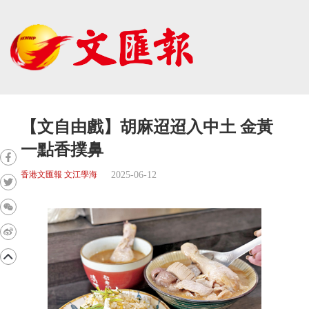
【文自由戲】胡麻迢迢入中土 金黃
一點香撲鼻
2025-06-12
香港文匯報 文江學海