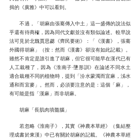
揖的《廣雅》中可以看到。
不過，「胡麻由張騫傳入中土」這一盛傳的說法似
乎還有待商榷，因為同代文獻並沒有類似論述。較早說
法可見於北魏賈思勰《齊民要術》：「《漢書》，張騫
外國得胡麻」（按：然而《漢書》卻沒有如此記載）。
雖然不肯定是誰引進了胡麻，但它很可能早在漢代已有
人工栽種了，因為《淮南子·墬形訓》在論述不同水土
適合栽種不同的植物時，提到「汾水蒙濁而宜麻，泲水
通和而宜麥」。然而，必須要注意的是：這個「麻」，
有可能是指「漢麻」而非胡麻。
胡麻「長肌肉填髓腦」
若忽略《淮南子》，其實《神農本草經》（集結整
理成書於東漢）中已有關於胡麻的記載。《神農本草經